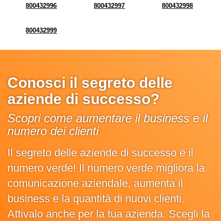
800432996
800432997
800432998
800432999
Conosci il segreto delle
aziende di successo?
Scopri come aumentare il business e il
numero dei clienti
Il segreto delle aziende di successo è il
numero verde! Il numero verde migliora la
comunicazione aziendale, aumenta il
business e la quantità di nuovi clienti.
Attivalo anche per la tua azienda. Scegli la