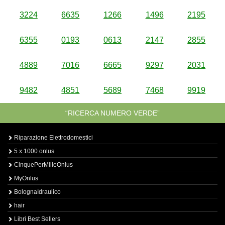
3224
6635
1266
1496
2195
6355
0193
0613
2147
2855
4889
7016
6665
9297
2031
9482
4851
5689
7468
9919
“RICERCA NUMERO VERDE”
Riparazione Elettrodomestici
5 x 1000 onlus
CinquePerMilleOnlus
MyOnlus
BolognaIdraulico
hair
Libri Best Sellers