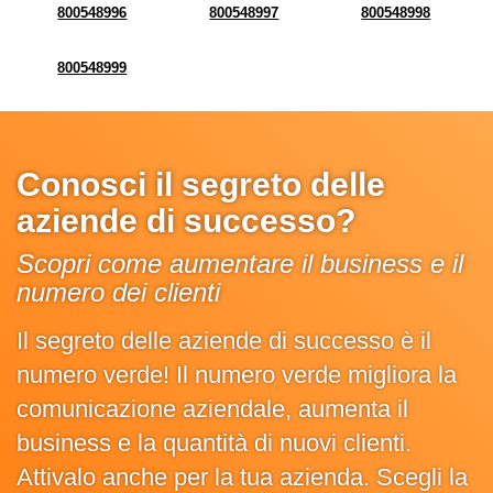
800548996
800548997
800548998
800548999
Conosci il segreto delle
aziende di successo?
Scopri come aumentare il business e il
numero dei clienti
Il segreto delle aziende di successo è il
numero verde! Il numero verde migliora la
comunicazione aziendale, aumenta il
business e la quantità di nuovi clienti.
Attivalo anche per la tua azienda. Scegli la