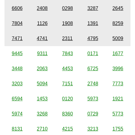
6606
2408
0298
3287
2645
7804
1126
1908
1391
8259
7471
4741
2311
4795
5009
9445
9311
7843
0171
1677
3448
2063
4453
6725
3996
3203
5094
7151
2748
7773
6594
1453
0120
5973
1921
5974
3268
8360
0729
5773
8131
2710
4215
3213
1755