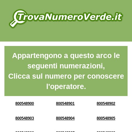
Appartengono a questo arco le
seguenti numerazioni,
Clicca sul numero per conoscere
l'operatore.
800548900
800548901
800548902
800548903
800548904
800548905