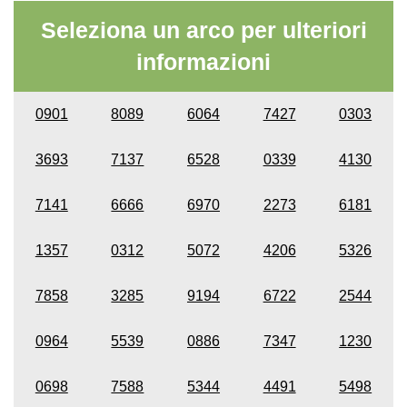
Seleziona un arco per ulteriori
informazioni
0901
8089
6064
7427
0303
3693
7137
6528
0339
4130
7141
6666
6970
2273
6181
1357
0312
5072
4206
5326
7858
3285
9194
6722
2544
0964
5539
0886
7347
1230
0698
7588
5344
4491
5498