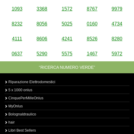
1093
3368
1572
8767
9979
8232
8056
5025
0160
4734
4111
8606
4241
8526
8280
0637
5290
5575
1467
5972
“RICERCA NUMERO VERDE”
Riparazione Elettrodomestici
5 x 1000 onlus
CinquePerMilleOnlus
MyOnlus
BolognaIdraulico
hair
Libri Best Sellers