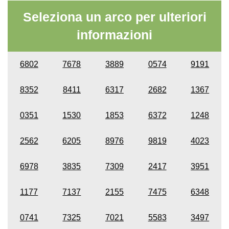
Seleziona un arco per ulteriori
informazioni
6802
7678
3889
0574
9191
8352
8411
6317
2682
1367
0351
1530
1853
6372
1248
2562
6205
8976
9819
4023
6978
3835
7309
2417
3951
1177
7137
2155
7475
6348
0741
7325
7021
5583
3497