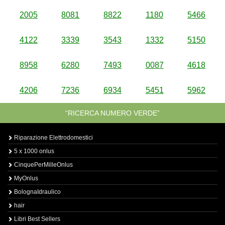
2005
8081
8822
1180
5466
4122
3339
3543
1332
5150
8958
6280
7493
0087
4618
4206
7236
6934
5451
5962
“RICERCA NUMERO VERDE”
Riparazione Elettrodomestici
5 x 1000 onlus
CinquePerMilleOnlus
MyOnlus
BolognaIdraulico
hair
Libri Best Sellers