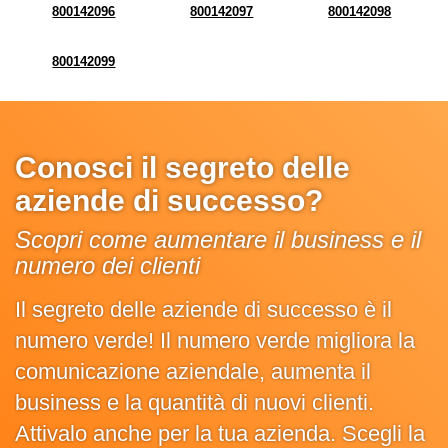
800142096
800142097
800142098
800142099
Conosci il segreto delle
aziende di successo?
Scopri come aumentare il business e il
numero dei clienti
Il segreto delle aziende di successo è il
numero verde! Il numero verde migliora la
comunicazione aziendale, aumenta il
business e la quantità di nuovi clienti.
Attivalo anche per la tua azienda. Scegli la