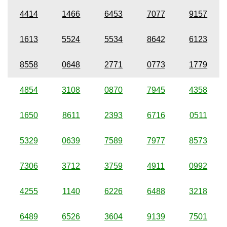
4414
1466
6453
7077
9157
1613
5524
5534
8642
6123
8558
0648
2771
0773
1779
4854
3108
0870
7945
4358
1650
8611
2393
6716
0511
5329
0639
7589
7977
8573
7306
3712
3759
4911
0992
4255
1140
6226
6488
3218
6489
6526
3604
9139
7501