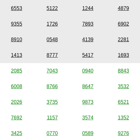
6553
5122
1244
4879
9355
1726
7893
6902
8910
0548
4139
2281
1413
8777
5417
1693
2085
7043
0940
8843
6008
8766
8647
3532
2026
3735
9873
6521
7692
1157
3574
1352
3425
0770
0589
9276