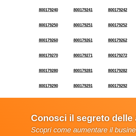
800179240
800179241
800179242
800179250
800179251
800179252
800179260
800179261
800179262
800179270
800179271
800179272
800179280
800179281
800179282
800179290
800179291
800179292
Conosci il segreto dell
Scopri come aumentare il busines