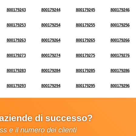
800179243
800179244
800179245
800179246
800179253
800179254
800179255
800179256
800179263
800179264
800179265
800179266
800179273
800179274
800179275
800179276
800179283
800179284
800179285
800179286
800179293
800179294
800179295
800179296
e aziende di successo?
s e il numero dei clienti