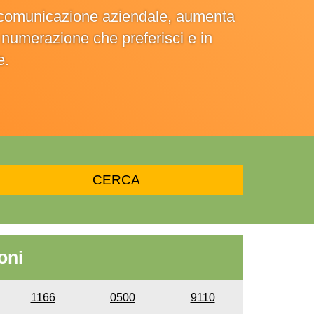
la comunicazione aziendale, aumenta
la numerazione che preferisci e in
e.
oni
1166
0500
9110