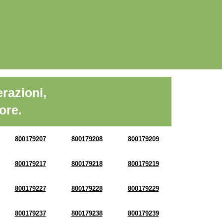
razioni,
ore.
800179207
800179208
800179209
800179217
800179218
800179219
800179227
800179228
800179229
800179237
800179238
800179239