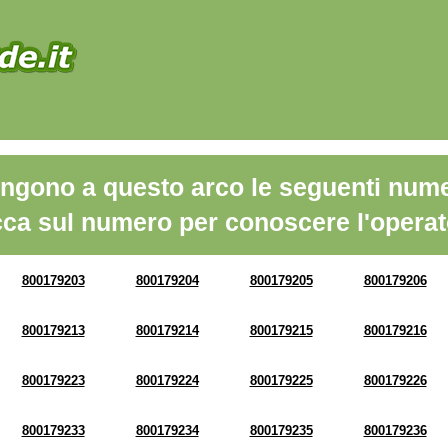
ngono a questo arco le seguenti nume
cca sul numero per conoscere l'operat
800179203
800179204
800179205
800179206
800179213
800179214
800179215
800179216
800179223
800179224
800179225
800179226
800179233
800179234
800179235
800179236