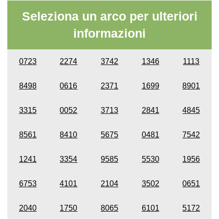
Seleziona un arco per ulteriori
informazioni
0723
2274
3742
1346
1113
8498
0616
2371
1699
8901
3315
0052
3713
2841
4845
8561
8410
5675
0481
7542
1241
3354
9585
5530
1956
6753
4101
2104
3502
0651
2040
1750
8065
6101
5172