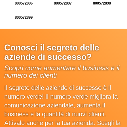
800572896
800572897
800572898
800572899
Conosci il segreto delle
aziende di successo?
Scopri come aumentare il business e il
numero dei clienti
Il segreto delle aziende di successo è il
numero verde! Il numero verde migliora la
comunicazione aziendale, aumenta il
business e la quantità di nuovi clienti.
Attivalo anche per la tua azienda. Scegli la