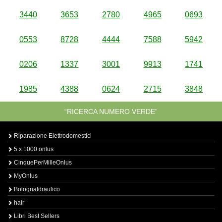
3440
3653
2780
4965
0693
0553
8728
4444
7588
5942
0206
1337
3001
9913
1741
1985
4388
0624
2715
3848
“RICERCA NUMERO VERDE”
Riparazione Elettrodomestici
5 x 1000 onlus
CinquePerMilleOnlus
MyOnlus
BolognaIdraulico
hair
Libri Best Sellers