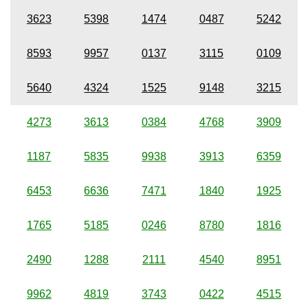
3623
5398
1474
0487
5242
8593
9957
0137
3115
0109
5640
4324
1525
9148
3215
4273
3613
0384
4768
3909
1187
5835
9938
3913
6359
6453
6636
7471
1840
1925
1765
5185
0246
8780
1816
2490
1288
2111
4540
8951
9962
4819
3743
0422
4515