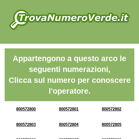
Appartengono a questo arco le
seguenti numerazioni,
Clicca sul numero per conoscere
l'operatore.
800572800
800572801
800572802
800572803
800572804
800572805