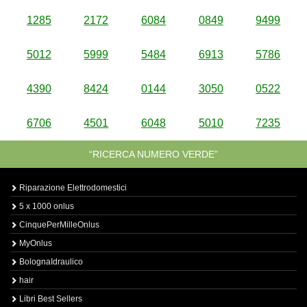
1285
2172
6084
0849
9499
5012
5999
5484
6913
5786
4390
8424
0144
3050
0522
6706
4501
6048
5010
7235
“RICERCA NUMERO VERDE”
Riparazione Elettrodomestici
5 x 1000 onlus
CinquePerMilleOnlus
MyOnlus
BolognaIdraulico
hair
Libri Best Sellers