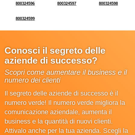
800324596
800324597
800324598
800324599
Conosci il segreto delle
aziende di successo?
Scopri come aumentare il business e il
numero dei clienti
Il segreto delle aziende di successo è il
numero verde! Il numero verde migliora la
comunicazione aziendale, aumenta il
business e la quantità di nuovi clienti.
Attivalo anche per la tua azienda. Scegli la