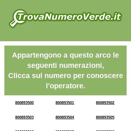
Appartengono a questo arco le
seguenti numerazioni,
Clicca sul numero per conoscere
l'operatore.
800893500
800893501
800893502
800893503
800893504
800893505