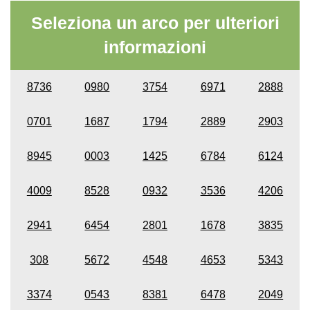
Seleziona un arco per ulteriori
informazioni
8736
0980
3754
6971
2888
0701
1687
1794
2889
2903
8945
0003
1425
6784
6124
4009
8528
0932
3536
4206
2941
6454
2801
1678
3835
308
5672
4548
4653
5343
3374
0543
8381
6478
2049