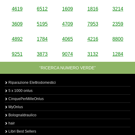
4619
6512
1609
1816
3214
3609
5195
4709
7953
2359
4892
1784
4065
4216
8800
9251
3873
9074
3132
1284
“RICERCA NUMERO VERDE”
Riparazione Elettrodomestici
5 x 1000 onlus
CinquePerMilleOnlus
MyOnlus
BolognaIdraulico
hair
Libri Best Sellers