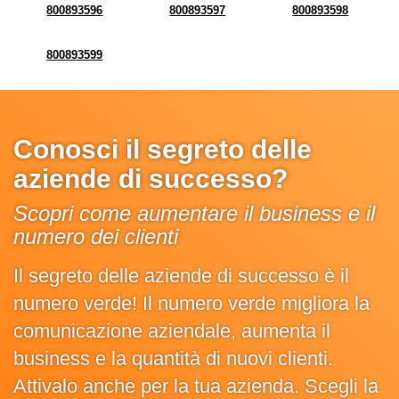
800893596
800893597
800893598
800893599
Conosci il segreto delle
aziende di successo?
Scopri come aumentare il business e il
numero dei clienti
Il segreto delle aziende di successo è il
numero verde! Il numero verde migliora la
comunicazione aziendale, aumenta il
business e la quantità di nuovi clienti.
Attivalo anche per la tua azienda. Scegli la