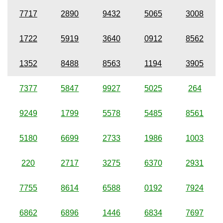
7717
2890
9432
5065
3008
1722
5919
3640
0912
8562
1352
8488
8563
1194
3905
7377
5847
9927
5025
264
9249
1799
5578
5485
8561
5180
6699
2733
1986
1003
220
2717
3275
6370
2931
7755
8614
6588
0192
7924
6862
6896
1446
6834
7697