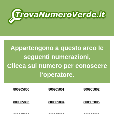
Appartengono a questo arco le
seguenti numerazioni,
Clicca sul numero per conoscere
l'operatore.
800905800
800905801
800905802
800905803
800905804
800905805