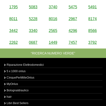
1795
5083
3740
5475
5491
8011
5228
8016
2967
8174
3442
3340
2565
4296
8566
2262
0687
1449
7457
3792
“RICERCA NUMERO VERDE”
Riparazione Elettrodomestici
5 x 1000 onlus
CinquePerMilleOnlus
MyOnlus
BolognaIdraulico
hair
Libri Best Sellers