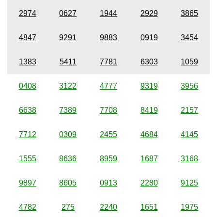
2974
0627
1944
2929
3865
4847
9291
9883
0919
3454
1383
5411
7781
6303
1059
0408
3122
4777
9319
3956
6638
7389
7708
8419
2157
7712
0309
2455
4684
4145
1555
8636
8959
1687
3168
9897
8605
0913
2280
9125
4782
275
2240
1651
1975