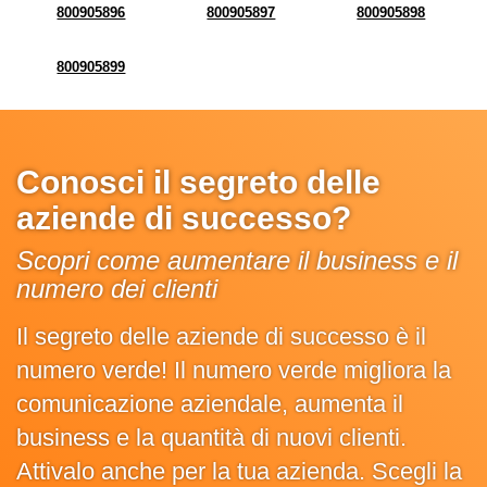
800905896
800905897
800905898
800905899
Conosci il segreto delle
aziende di successo?
Scopri come aumentare il business e il
numero dei clienti
Il segreto delle aziende di successo è il
numero verde! Il numero verde migliora la
comunicazione aziendale, aumenta il
business e la quantità di nuovi clienti.
Attivalo anche per la tua azienda. Scegli la