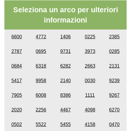
Seleziona un arco per ulteriori
informazioni
6600
4772
1406
0225
2385
2787
0695
9731
3973
0285
0684
6318
6282
2663
2131
5417
9958
2140
0030
9239
7905
6008
8386
1111
9267
2020
2256
4467
4098
6270
0502
5522
5455
4158
0470