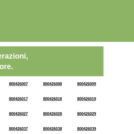
razioni,
ore.
800426007
800426008
800426009
800426017
800426018
800426019
800426027
800426028
800426029
800426037
800426038
800426039