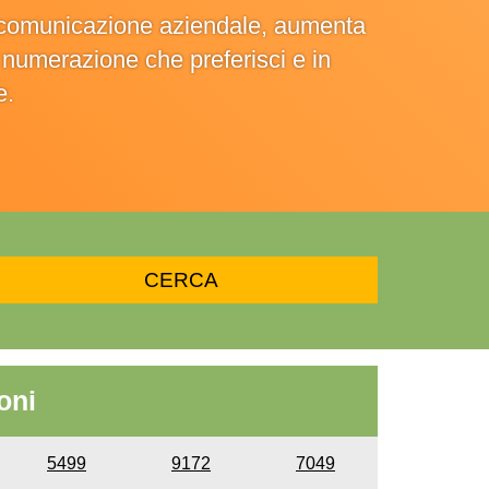
la comunicazione aziendale, aumenta
la numerazione che preferisci e in
e.
oni
5499
9172
7049