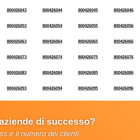
800426043
800426044
800426045
800426046
800426053
800426054
800426055
800426056
800426063
800426064
800426065
800426066
800426073
800426074
800426075
800426076
800426083
800426084
800426085
800426086
800426093
800426094
800426095
800426096
e aziende di successo?
s e il numero dei clienti