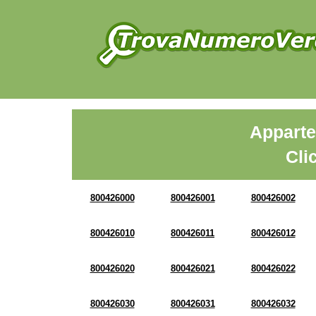
Apparte
Cli
800426000
800426001
800426002
800426010
800426011
800426012
800426020
800426021
800426022
800426030
800426031
800426032