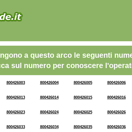
ngono a questo arco le seguenti nume
cca sul numero per conoscere l'operat
800426003
800426004
800426005
800426006
800426013
800426014
800426015
800426016
800426023
800426024
800426025
800426026
800426033
800426034
800426035
800426036