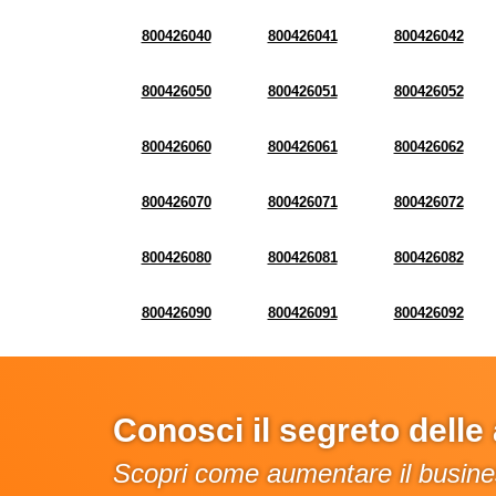
800426040
800426041
800426042
800426050
800426051
800426052
800426060
800426061
800426062
800426070
800426071
800426072
800426080
800426081
800426082
800426090
800426091
800426092
Conosci il segreto dell
Scopri come aumentare il busines