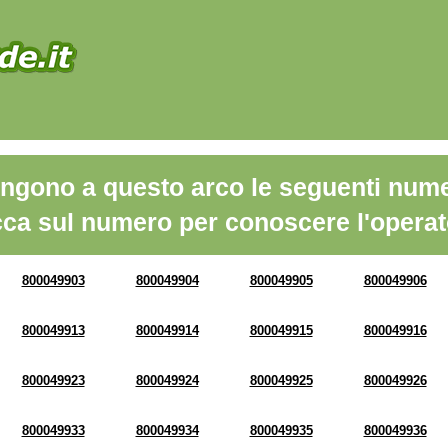
ngono a questo arco le seguenti nume
cca sul numero per conoscere l'operat
800049903
800049904
800049905
800049906
800049913
800049914
800049915
800049916
800049923
800049924
800049925
800049926
800049933
800049934
800049935
800049936