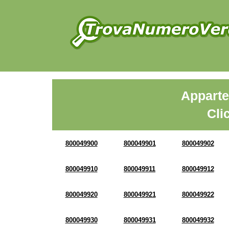
Apparte
Cli
800049900
800049901
800049902
800049910
800049911
800049912
800049920
800049921
800049922
800049930
800049931
800049932