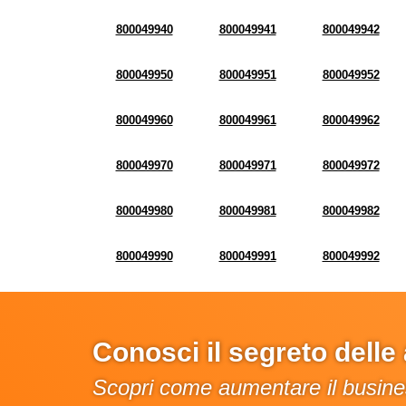
800049940
800049941
800049942
800049950
800049951
800049952
800049960
800049961
800049962
800049970
800049971
800049972
800049980
800049981
800049982
800049990
800049991
800049992
Conosci il segreto dell
Scopri come aumentare il busines