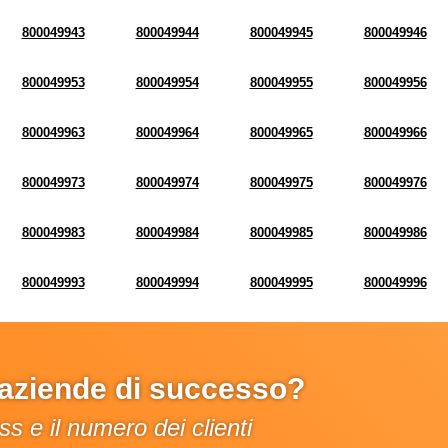
800049943
800049944
800049945
800049946
800049953
800049954
800049955
800049956
800049963
800049964
800049965
800049966
800049973
800049974
800049975
800049976
800049983
800049984
800049985
800049986
800049993
800049994
800049995
800049996
e aziende di successo?
s e il numero dei clienti