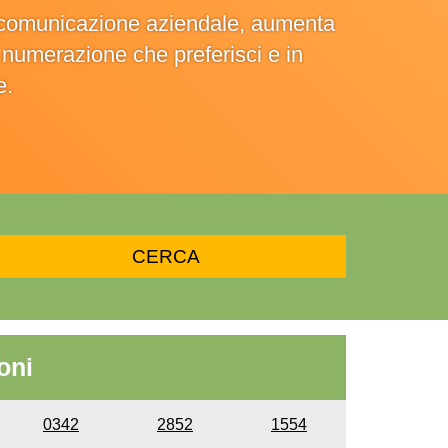
la comunicazione aziendale, aumenta
la numerazione che preferisci e in
e.
oni
0342
2852
1554