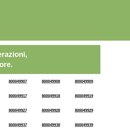
razioni,
ore.
800049907
800049908
800049909
800049917
800049918
800049919
800049927
800049928
800049929
800049937
800049938
800049939