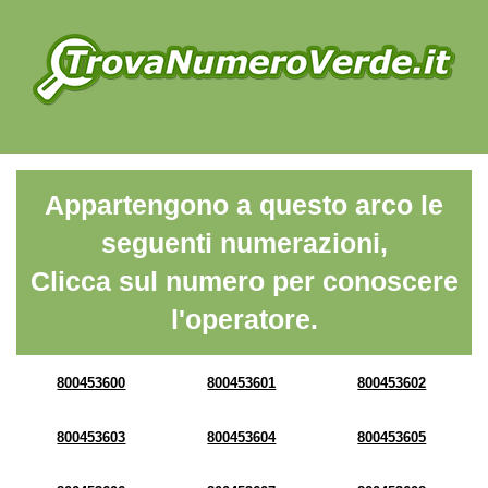
Appartengono a questo arco le
seguenti numerazioni,
Clicca sul numero per conoscere
l'operatore.
800453600
800453601
800453602
800453603
800453604
800453605