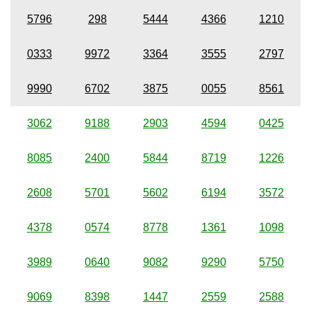
5796
298
5444
4366
1210
0333
9972
3364
3555
2797
9990
6702
3875
0055
8561
3062
9188
2903
4594
0425
8085
2400
5844
8719
1226
2608
5701
5602
6194
3572
4378
0574
8778
1361
1098
3989
0640
9082
9290
5750
9069
8398
1447
2559
2588