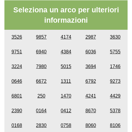
Seleziona un arco per ulteriori
informazioni
3526
9857
4174
2987
3630
9751
6940
4384
6036
5755
3224
7980
5015
3694
1746
0646
6672
1311
6792
9273
6801
250
1470
4241
4429
2390
0164
0412
8670
5378
0168
2830
0758
8060
8106