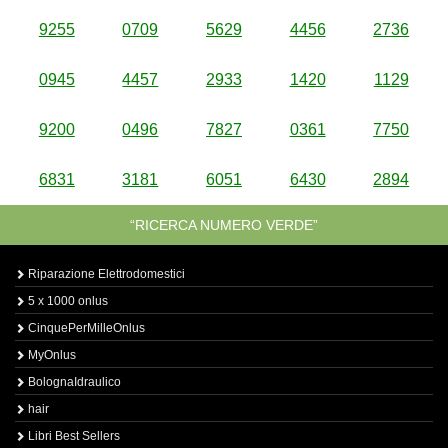
9255
0709
5629
4456
2736
0945
4457
2933
1420
1129
9200
0496
7827
0361
7750
6831
3181
6051
6430
2894
“RICERCA NUMERO VERDE”
Riparazione Elettrodomestici
5 x 1000 onlus
CinquePerMilleOnlus
MyOnlus
BolognaIdraulico
hair
Libri Best Sellers