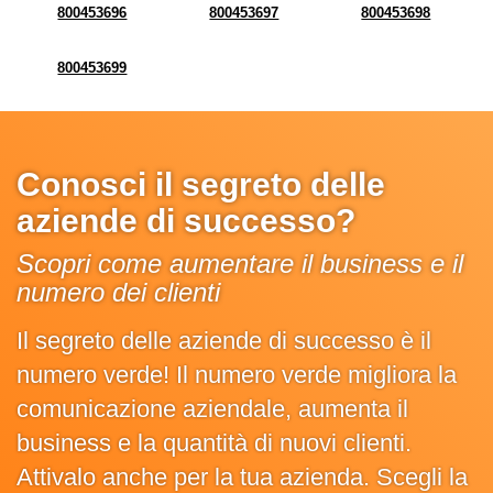
800453696
800453697
800453698
800453699
Conosci il segreto delle
aziende di successo?
Scopri come aumentare il business e il
numero dei clienti
Il segreto delle aziende di successo è il
numero verde! Il numero verde migliora la
comunicazione aziendale, aumenta il
business e la quantità di nuovi clienti.
Attivalo anche per la tua azienda. Scegli la