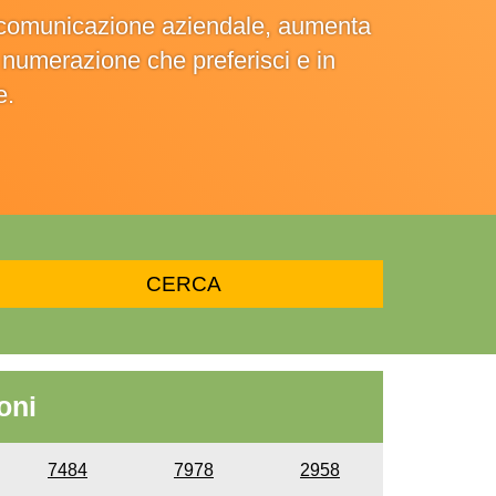
la comunicazione aziendale, aumenta
la numerazione che preferisci e in
e.
oni
7484
7978
2958