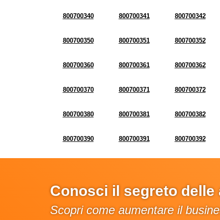
800700340
800700341
800700342
800700350
800700351
800700352
800700360
800700361
800700362
800700370
800700371
800700372
800700380
800700381
800700382
800700390
800700391
800700392
Conosci il segreto dell
Scopri come aumentare il busines