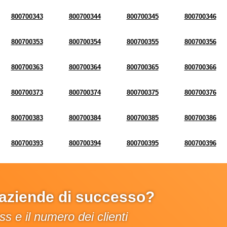
800700343
800700344
800700345
800700346
800700353
800700354
800700355
800700356
800700363
800700364
800700365
800700366
800700373
800700374
800700375
800700376
800700383
800700384
800700385
800700386
800700393
800700394
800700395
800700396
e aziende di successo?
s e il numero dei clienti