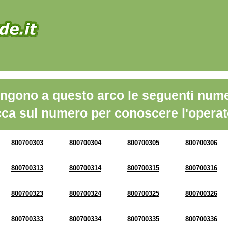
ngono a questo arco le seguenti nume
cca sul numero per conoscere l'operat
800700303
800700304
800700305
800700306
800700313
800700314
800700315
800700316
800700323
800700324
800700325
800700326
800700333
800700334
800700335
800700336