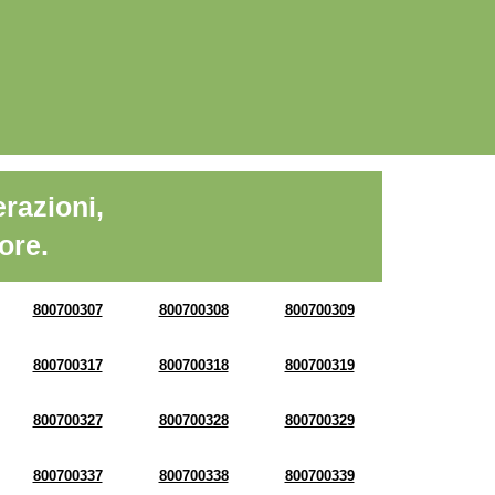
razioni,
ore.
800700307
800700308
800700309
800700317
800700318
800700319
800700327
800700328
800700329
800700337
800700338
800700339