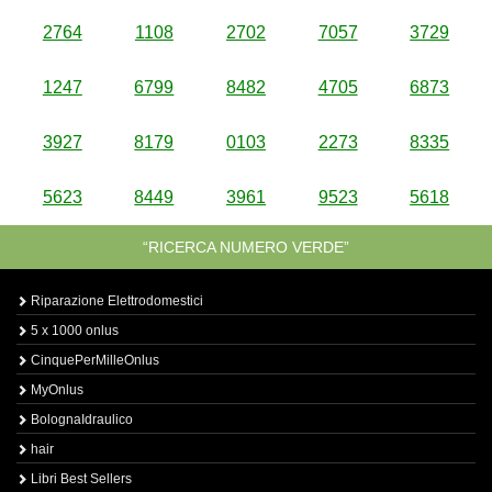
2764
1108
2702
7057
3729
1247
6799
8482
4705
6873
3927
8179
0103
2273
8335
5623
8449
3961
9523
5618
“RICERCA NUMERO VERDE”
Riparazione Elettrodomestici
5 x 1000 onlus
CinquePerMilleOnlus
MyOnlus
BolognaIdraulico
hair
Libri Best Sellers