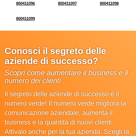
800411096
800411097
800411098
800411099
Conosci il segreto delle
aziende di successo?
Scopri come aumentare il business e il
numero dei clienti
Il segreto delle aziende di successo è il
numero verde! Il numero verde migliora la
comunicazione aziendale, aumenta il
business e la quantità di nuovi clienti.
Attivalo anche per la tua azienda. Scegli la