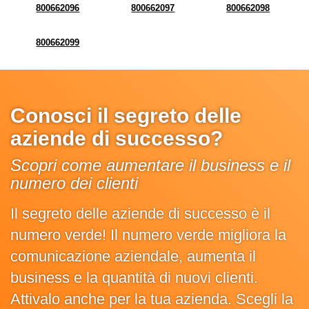
800662096
800662097
800662098
800662099
Conosci il segreto delle
aziende di successo?
Scopri come aumentare il business e il
numero dei clienti
Il segreto delle aziende di successo è il
numero verde! Il numero verde migliora la
comunicazione aziendale, aumenta il
business e la quantità di nuovi clienti.
Attivalo anche per la tua azienda. Scegli la