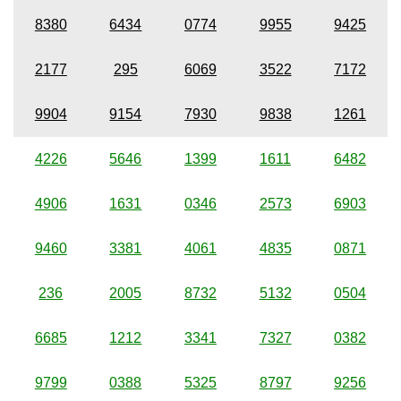
8380
6434
0774
9955
9425
2177
295
6069
3522
7172
9904
9154
7930
9838
1261
4226
5646
1399
1611
6482
4906
1631
0346
2573
6903
9460
3381
4061
4835
0871
236
2005
8732
5132
0504
6685
1212
3341
7327
0382
9799
0388
5325
8797
9256