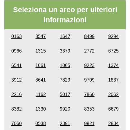
Seleziona un arco per ulteriori
informazioni
0163
8547
1647
8499
9294
0966
1315
3379
2772
6725
6541
1661
1065
9223
1374
3912
8641
7829
9709
1837
2216
1162
5017
7860
2062
8382
1330
9920
8353
6679
7060
0538
2391
9821
2834