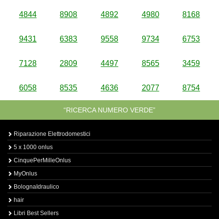
4844
8908
4892
4980
8168
9431
6383
9558
9734
6753
7128
2809
4497
8565
3459
6058
8535
4636
2077
8754
“RICERCA NUMERO VERDE”
Riparazione Elettrodomestici
5 x 1000 onlus
CinquePerMilleOnlus
MyOnlus
BolognaIdraulico
hair
Libri Best Sellers