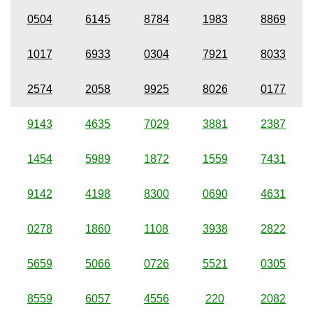
0504
6145
8784
1983
8869
1017
6933
0304
7921
8033
2574
2058
9925
8026
0177
9143
4635
7029
3881
2387
1454
5989
1872
1559
7431
9142
4198
8300
0690
4631
0278
1860
1108
3938
2822
5659
5066
0726
5521
0305
8559
6057
4556
220
2082