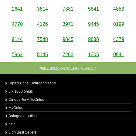
2641
3614
7881
5841
4853
4770
4126
3971
9445
0199
9144
7548
9845
9838
4379
5962
8145
7263
1305
0941
“RICERCA NUMERO VERDE”
Riparazione Elettrodomestici
5 x 1000 onlus
CinquePerMilleOnlus
MyOnlus
BolognaIdraulico
hair
Libri Best Sellers