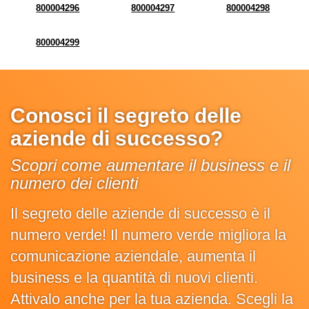
800004296
800004297
800004298
800004299
Conosci il segreto delle
aziende di successo?
Scopri come aumentare il business e il
numero dei clienti
Il segreto delle aziende di successo è il
numero verde! Il numero verde migliora la
comunicazione aziendale, aumenta il
business e la quantità di nuovi clienti.
Attivalo anche per la tua azienda. Scegli la