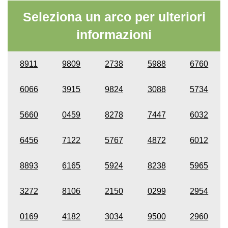
Seleziona un arco per ulteriori
informazioni
8911
9809
2738
5988
6760
6066
3915
9824
3088
5734
5660
0459
8278
7447
6032
6456
7122
5767
4872
6012
8893
6165
5924
8238
5965
3272
8106
2150
0299
2954
0169
4182
3034
9500
2960