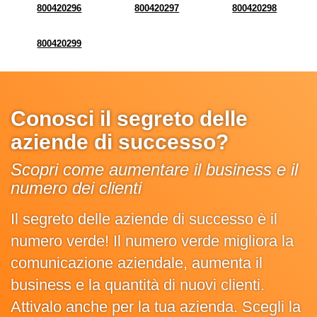
800420296
800420297
800420298
800420299
Conosci il segreto delle
aziende di successo?
Scopri come aumentare il business e il
numero dei clienti
Il segreto delle aziende di successo è il
numero verde! Il numero verde migliora la
comunicazione aziendale, aumenta il
business e la quantità di nuovi clienti.
Attivalo anche per la tua azienda. Scegli la