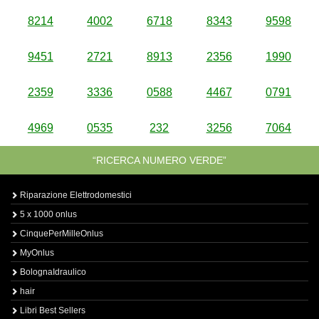
8214
4002
6718
8343
9598
9451
2721
8913
2356
1990
2359
3336
0588
4467
0791
4969
0535
232
3256
7064
“RICERCA NUMERO VERDE”
Riparazione Elettrodomestici
5 x 1000 onlus
CinquePerMilleOnlus
MyOnlus
BolognaIdraulico
hair
Libri Best Sellers