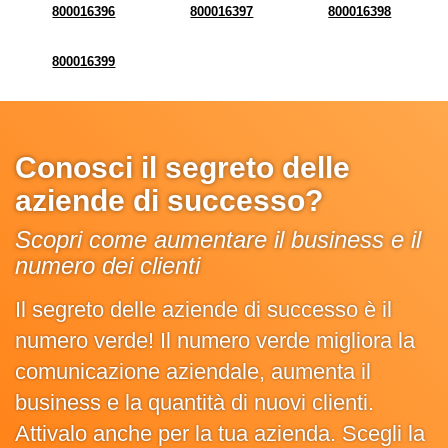
800016396
800016397
800016398
800016399
Conosci il segreto delle
aziende di successo?
Scopri come aumentare il business e il
numero dei clienti
Il segreto delle aziende di successo è il
numero verde! Il numero verde migliora la
comunicazione aziendale, aumenta il
business e la quantità di nuovi clienti.
Attivalo anche per la tua azienda. Scegli la