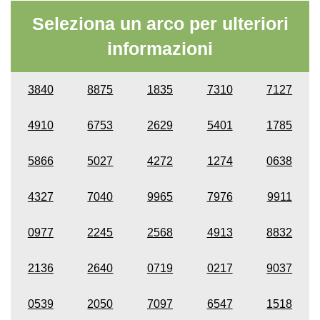
Seleziona un arco per ulteriori
informazioni
3840
8875
1835
7310
7127
4910
6753
2629
5401
1785
5866
5027
4272
1274
0638
4327
7040
9965
7976
9911
0977
2245
2568
4913
8832
2136
2640
0719
0217
9037
0539
2050
7097
6547
1518