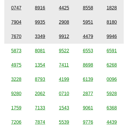
0747
8916
4425
8558
1828
7904
9935
2908
5951
8180
7670
3349
9912
4479
9946
5873
8081
9522
6553
6591
4975
1354
7411
8698
6268
3228
8793
4199
6139
0096
9280
2062
0710
2877
5928
1759
7133
1543
9061
6368
7206
7874
5539
9776
4439