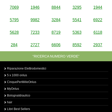
7069
1946
8844
3295
1944
5795
9982
3284
5541
6922
5628
7233
8719
5363
6118
284
2727
6606
8592
2937
“RICERCA NUMERO VERDE”
Riparazione Elettrodomestici
5 x 1000 onlus
CinquePerMilleOnlus
MyOnlus
BolognaIdraulico
hair
Libri Best Sellers