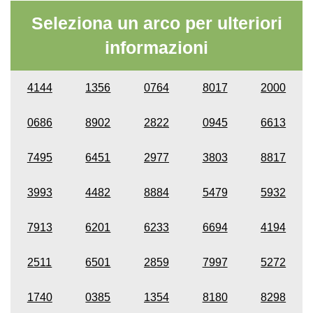
Seleziona un arco per ulteriori
informazioni
4144
1356
0764
8017
2000
0686
8902
2822
0945
6613
7495
6451
2977
3803
8817
3993
4482
8884
5479
5932
7913
6201
6233
6694
4194
2511
6501
2859
7997
5272
1740
0385
1354
8180
8298