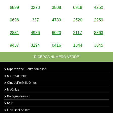
6899
0273
3808
0918
4250
0696
337
4789
2520
2259
2831
4936
6020
2117
8863
9437
3294
0416
1844
3845
“RICERCA NUMERO VERDE”
Riparazione Elettrodomestici
5 x 1000 onlus
CinquePerMilleOnlus
MyOnlus
BolognaIdraulico
hair
Libri Best Sellers