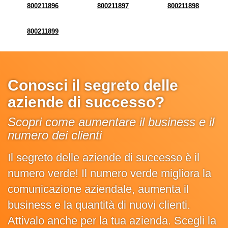
800211896
800211897
800211898
800211899
Conosci il segreto delle
aziende di successo?
Scopri come aumentare il business e il
numero dei clienti
Il segreto delle aziende di successo è il
numero verde! Il numero verde migliora la
comunicazione aziendale, aumenta il
business e la quantità di nuovi clienti.
Attivalo anche per la tua azienda. Scegli la