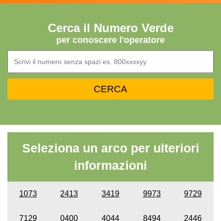
Cerca il Numero Verde
per conoscere l'operatore
Seleziona un arco per ulteriori
informazioni
1073
2413
3419
9973
9729
7129
0400
4044
8494
2446