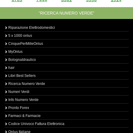
“RICERCA NUMERO VERDE”
Riparazione Elettrodomestici
5 x 1000 onlus
CinquePerMilleOnlus
MyOnlus
BolognaIdraulico
hair
Libri Best Sellers
Ricerca Numero Verde
Numeri Verdi
Info Numero Verde
Pronto Forex
Farmaci & Farmacie
Codice Univoco Fattura Elettronica
Onlus Italiane