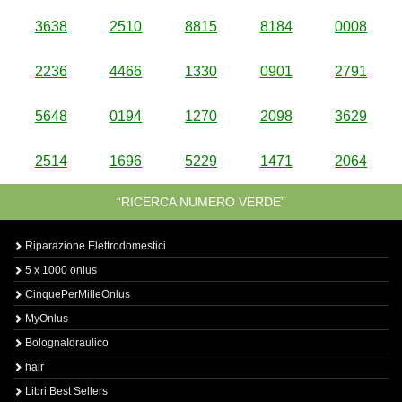
3638
2510
8815
8184
0008
2236
4466
1330
0901
2791
5648
0194
1270
2098
3629
2514
1696
5229
1471
2064
“RICERCA NUMERO VERDE”
Riparazione Elettrodomestici
5 x 1000 onlus
CinquePerMilleOnlus
MyOnlus
BolognaIdraulico
hair
Libri Best Sellers