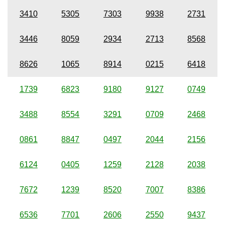
3410
5305
7303
9938
2731
3446
8059
2934
2713
8568
8626
1065
8914
0215
6418
1739
6823
9180
9127
0749
3488
8554
3291
0709
2468
0861
8847
0497
2044
2156
6124
0405
1259
2128
2038
7672
1239
8520
7007
8386
6536
7701
2606
2550
9437