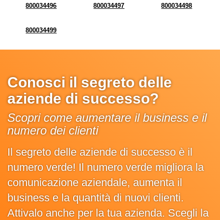
800034496
800034497
800034498
800034499
Conosci il segreto delle
aziende di successo?
Scopri come aumentare il business e il
numero dei clienti
Il segreto delle aziende di successo è il
numero verde! Il numero verde migliora la
comunicazione aziendale, aumenta il
business e la quantità di nuovi clienti.
Attivalo anche per la tua azienda. Scegli la