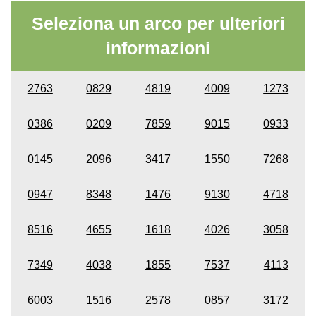
Seleziona un arco per ulteriori
informazioni
2763
0829
4819
4009
1273
0386
0209
7859
9015
0933
0145
2096
3417
1550
7268
0947
8348
1476
9130
4718
8516
4655
1618
4026
3058
7349
4038
1855
7537
4113
6003
1516
2578
0857
3172