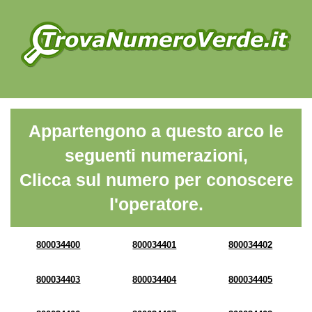
Appartengono a questo arco le
seguenti numerazioni,
Clicca sul numero per conoscere
l'operatore.
800034400
800034401
800034402
800034403
800034404
800034405