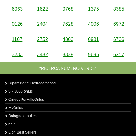
6063
1622
0768
1375
8385
0126
2404
7628
4006
6972
1107
2752
4803
0981
6736
3233
3482
8329
9695
6257
“RICERCA NUMERO VERDE”
Riparazione Elettrodomestici
5 x 1000 onlus
CinquePerMilleOnlus
MyOnlus
BolognaIdraulico
hair
Libri Best Sellers