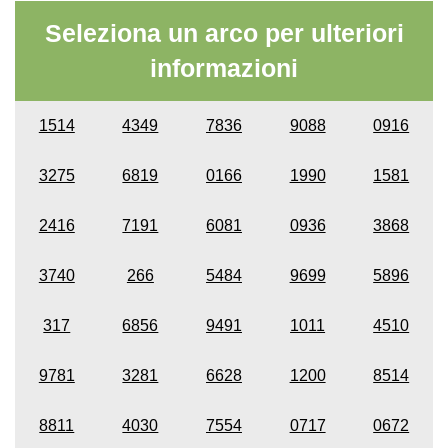
Seleziona un arco per ulteriori
informazioni
1514
4349
7836
9088
0916
3275
6819
0166
1990
1581
2416
7191
6081
0936
3868
3740
266
5484
9699
5896
317
6856
9491
1011
4510
9781
3281
6628
1200
8514
8811
4030
7554
0717
0672