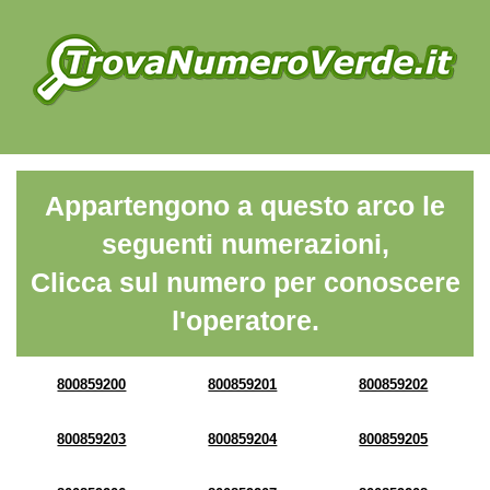
Appartengono a questo arco le
seguenti numerazioni,
Clicca sul numero per conoscere
l'operatore.
800859200
800859201
800859202
800859203
800859204
800859205