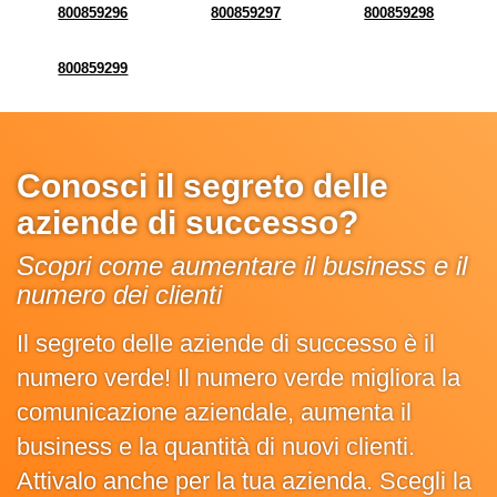
800859296
800859297
800859298
800859299
Conosci il segreto delle
aziende di successo?
Scopri come aumentare il business e il
numero dei clienti
Il segreto delle aziende di successo è il
numero verde! Il numero verde migliora la
comunicazione aziendale, aumenta il
business e la quantità di nuovi clienti.
Attivalo anche per la tua azienda. Scegli la