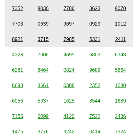
7352
8030
7786
3623
9070
7703
0639
9697
0929
1012
8921
3715
7985
5331
2411
4328
7006
4695
6803
6348
6261
8464
0824
9689
5864
6693
3661
0308
2352
1080
6056
5937
1625
3544
1689
7156
0099
4120
7522
2486
1475
3776
3242
0414
7324