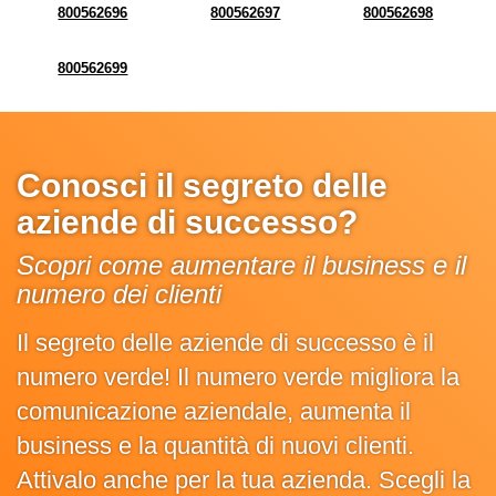
800562696
800562697
800562698
800562699
Conosci il segreto delle
aziende di successo?
Scopri come aumentare il business e il
numero dei clienti
Il segreto delle aziende di successo è il
numero verde! Il numero verde migliora la
comunicazione aziendale, aumenta il
business e la quantità di nuovi clienti.
Attivalo anche per la tua azienda. Scegli la