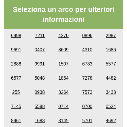
Seleziona un arco per ulteriori
informazioni
6998
7211
4270
0896
2987
9691
0407
8609
4310
1686
2888
9991
1507
6783
5577
6577
5048
1864
7278
4482
255
0938
3264
7573
3433
7145
5588
0714
0700
0524
8961
1683
8145
5701
4692