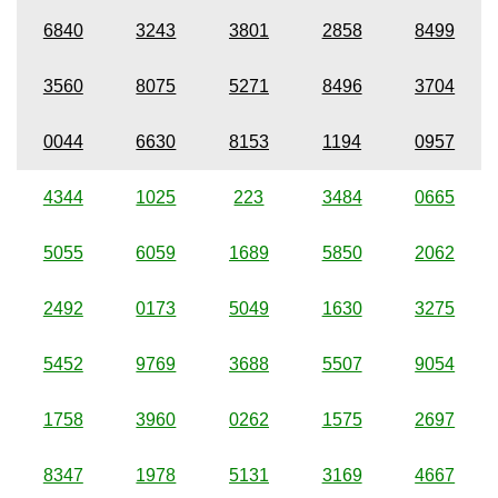
6840
3243
3801
2858
8499
3560
8075
5271
8496
3704
0044
6630
8153
1194
0957
4344
1025
223
3484
0665
5055
6059
1689
5850
2062
2492
0173
5049
1630
3275
5452
9769
3688
5507
9054
1758
3960
0262
1575
2697
8347
1978
5131
3169
4667