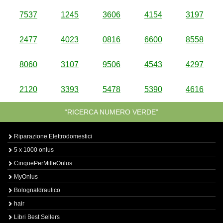
7537
1245
3606
4154
3197
2477
4023
0816
6600
8558
8060
3107
9506
4543
4297
2120
3393
5478
5390
4616
“RICERCA NUMERO VERDE”
Riparazione Elettrodomestici
5 x 1000 onlus
CinquePerMilleOnlus
MyOnlus
BolognaIdraulico
hair
Libri Best Sellers