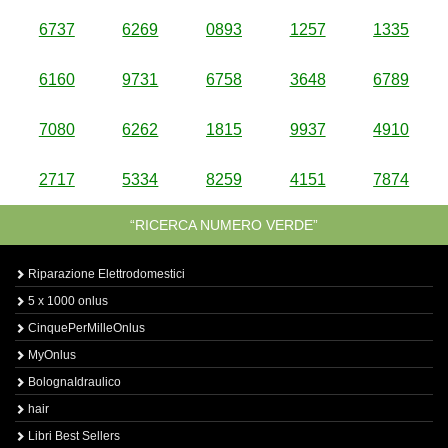
6737
6269
0893
1257
1335
6160
9731
6758
3648
6789
7080
6262
1815
9937
4910
2717
5334
8259
4151
7874
“RICERCA NUMERO VERDE”
Riparazione Elettrodomestici
5 x 1000 onlus
CinquePerMilleOnlus
MyOnlus
BolognaIdraulico
hair
Libri Best Sellers