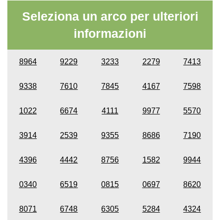
Seleziona un arco per ulteriori
informazioni
8964
9229
3233
2279
7413
9338
7610
7845
4167
7598
1022
6674
4111
9977
5570
3914
2539
9355
8686
7190
4396
4442
8756
1582
9944
0340
6519
0815
0697
8620
8071
6748
6305
5284
4324