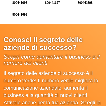
800441696
800441697
800441698
800441699
Conosci il segreto delle
aziende di successo?
Scopri come aumentare il business e il
numero dei clienti
Il segreto delle aziende di successo è il
numero verde! Il numero verde migliora la
comunicazione aziendale, aumenta il
business e la quantità di nuovi clienti.
Attivalo anche per la tua azienda. Scegli la