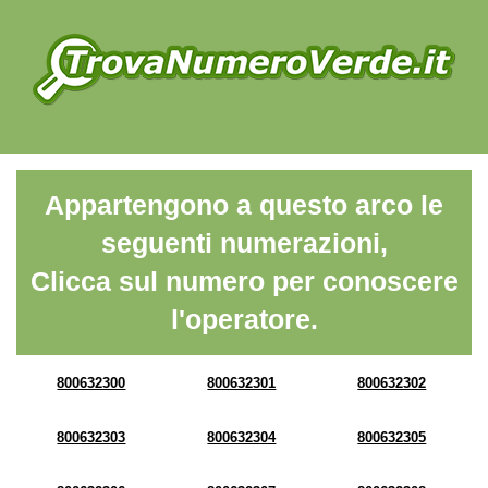
Appartengono a questo arco le
seguenti numerazioni,
Clicca sul numero per conoscere
l'operatore.
800632300
800632301
800632302
800632303
800632304
800632305