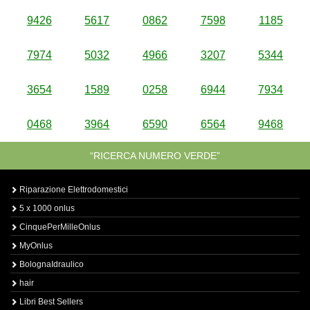
9426
5617
0862
7598
1185
7974
5032
4966
3207
5344
3654
1589
0258
6944
7934
0468
3964
6590
6564
9468
“RICERCA NUMERO VERDE”
Riparazione Elettrodomestici
5 x 1000 onlus
CinquePerMilleOnlus
MyOnlus
BolognaIdraulico
hair
Libri Best Sellers