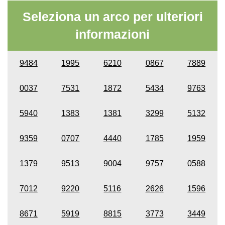
Seleziona un arco per ulteriori
informazioni
9484
1995
6210
0867
7889
0037
7531
1872
5434
9763
5940
1383
1381
3299
5132
9359
0707
4440
1785
1959
1379
9513
9004
9757
0588
7012
9220
5116
2626
1596
8671
5919
8815
3773
3449