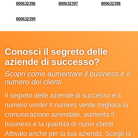
800632396
800632397
800632398
800632399
Conosci il segreto delle
aziende di successo?
Scopri come aumentare il business e il
numero dei clienti
Il segreto delle aziende di successo è il
numero verde! Il numero verde migliora la
comunicazione aziendale, aumenta il
business e la quantità di nuovi clienti.
Attivalo anche per la tua azienda. Scegli la