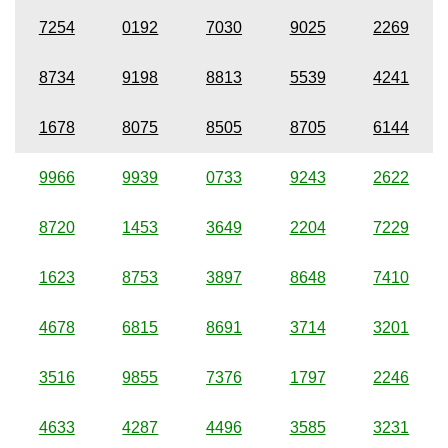
7254
0192
7030
9025
2269
8734
9198
8813
5539
4241
1678
8075
8505
8705
6144
9966
9939
0733
9243
2622
8720
1453
3649
2204
7229
1623
8753
3897
8648
7410
4678
6815
8691
3714
3201
3516
9855
7376
1797
2246
4633
4287
4496
3585
3231