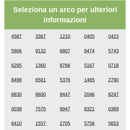
Seleziona un arco per ulteriori
informazioni
4587
3367
1210
0405
0423
5906
9132
6807
9474
5743
6295
1360
9766
5167
0718
8496
6501
5376
1465
2790
6630
8600
9447
2046
8247
0038
7570
9947
8321
0369
6410
1557
2705
5756
5653