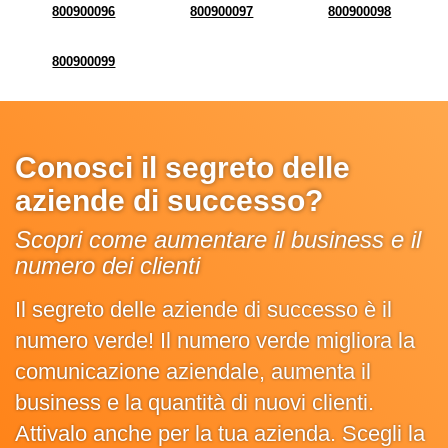
800900096
800900097
800900098
800900099
Conosci il segreto delle
aziende di successo?
Scopri come aumentare il business e il
numero dei clienti
Il segreto delle aziende di successo è il
numero verde! Il numero verde migliora la
comunicazione aziendale, aumenta il
business e la quantità di nuovi clienti.
Attivalo anche per la tua azienda. Scegli la