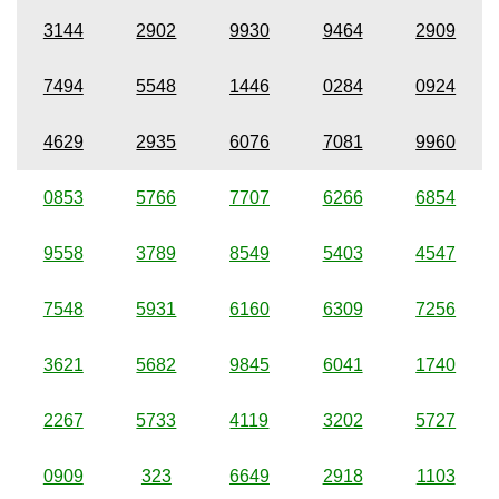
3144
2902
9930
9464
2909
7494
5548
1446
0284
0924
4629
2935
6076
7081
9960
0853
5766
7707
6266
6854
9558
3789
8549
5403
4547
7548
5931
6160
6309
7256
3621
5682
9845
6041
1740
2267
5733
4119
3202
5727
0909
323
6649
2918
1103