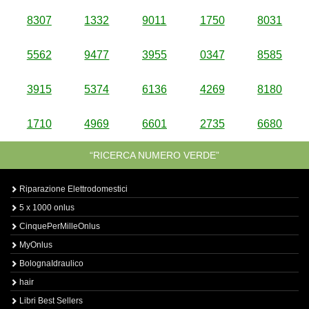
8307
1332
9011
1750
8031
5562
9477
3955
0347
8585
3915
5374
6136
4269
8180
1710
4969
6601
2735
6680
“RICERCA NUMERO VERDE”
Riparazione Elettrodomestici
5 x 1000 onlus
CinquePerMilleOnlus
MyOnlus
BolognaIdraulico
hair
Libri Best Sellers