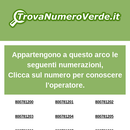
Appartengono a questo arco le
seguenti numerazioni,
Clicca sul numero per conoscere
l'operatore.
800781200
800781201
800781202
800781203
800781204
800781205