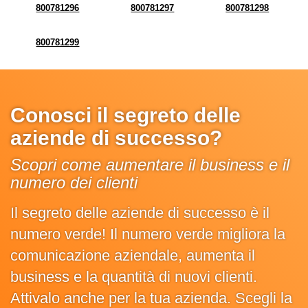
800781296
800781297
800781298
800781299
Conosci il segreto delle
aziende di successo?
Scopri come aumentare il business e il
numero dei clienti
Il segreto delle aziende di successo è il
numero verde! Il numero verde migliora la
comunicazione aziendale, aumenta il
business e la quantità di nuovi clienti.
Attivalo anche per la tua azienda. Scegli la