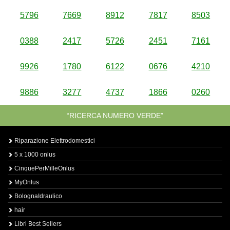
5796
7669
8912
7817
8503
0388
2417
5726
2451
7161
9926
1780
6122
0676
4210
9886
3277
4737
1866
0260
“RICERCA NUMERO VERDE”
Riparazione Elettrodomestici
5 x 1000 onlus
CinquePerMilleOnlus
MyOnlus
BolognaIdraulico
hair
Libri Best Sellers