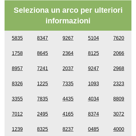
Seleziona un arco per ulteriori
informazioni
5835
8347
9267
5104
7620
1758
8645
2364
8125
2066
8957
7241
2037
9247
2968
8326
1225
7335
1093
2323
3355
7835
4435
4034
8809
7012
2495
4165
8374
3072
1239
8325
8237
0485
4000