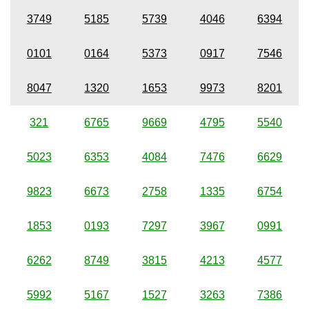
3749
5185
5739
4046
6394
0101
0164
5373
0917
7546
8047
1320
1653
9973
8201
321
6765
9669
4795
5540
5023
6353
4084
7476
6629
9823
6673
2758
1335
6754
1853
0193
7297
3967
0991
6262
8749
3815
4213
4577
5992
5167
1527
3263
7386