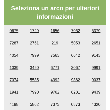
Seleziona un arco per ulteriori
informazioni
0675
1729
1656
7062
5379
7287
2761
219
5053
2651
4054
7999
7563
6642
9143
1039
3420
6771
3067
9991
7074
5585
4392
9862
9037
1941
7990
9762
8281
9439
4188
5862
7373
0373
4320