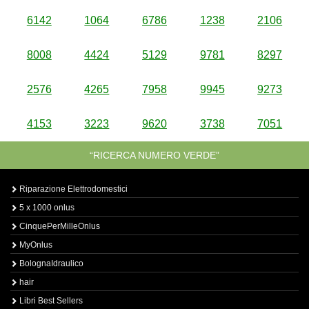
6142
1064
6786
1238
2106
8008
4424
5129
9781
8297
2576
4265
7958
9945
9273
4153
3223
9620
3738
7051
“RICERCA NUMERO VERDE”
Riparazione Elettrodomestici
5 x 1000 onlus
CinquePerMilleOnlus
MyOnlus
BolognaIdraulico
hair
Libri Best Sellers