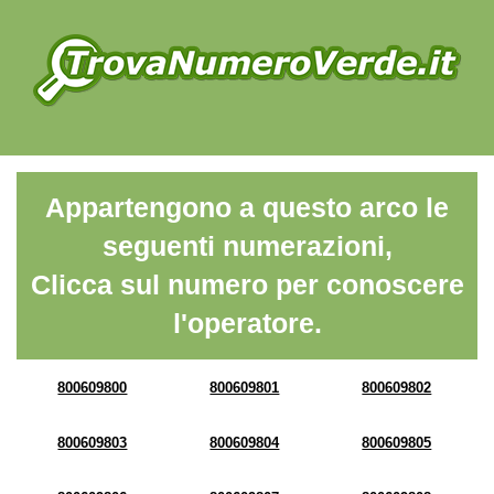
Appartengono a questo arco le
seguenti numerazioni,
Clicca sul numero per conoscere
l'operatore.
800609800
800609801
800609802
800609803
800609804
800609805