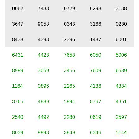
0062
7433
0729
6298
3138
3647
9058
0343
3166
0280
8438
4393
2396
1487
6001
6431
4423
7658
6050
5006
8999
3059
3456
7609
6589
1164
0896
2265
4136
4384
3765
4889
5994
8767
4351
2540
4492
2280
0619
2597
8039
9993
3849
6346
5144