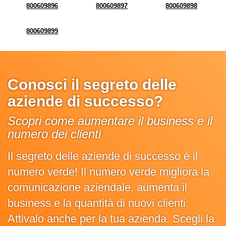
800609896
800609897
800609898
800609899
Conosci il segreto delle
aziende di successo?
Scopri come aumentare il business e il
numero dei clienti
Il segreto delle aziende di successo è il
numero verde! Il numero verde migliora la
comunicazione aziendale, aumenta il
business e la quantità di nuovi clienti.
Attivalo anche per la tua azienda. Scegli la