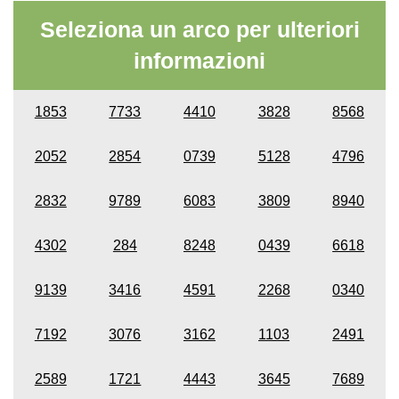
Seleziona un arco per ulteriori
informazioni
1853
7733
4410
3828
8568
2052
2854
0739
5128
4796
2832
9789
6083
3809
8940
4302
284
8248
0439
6618
9139
3416
4591
2268
0340
7192
3076
3162
1103
2491
2589
1721
4443
3645
7689