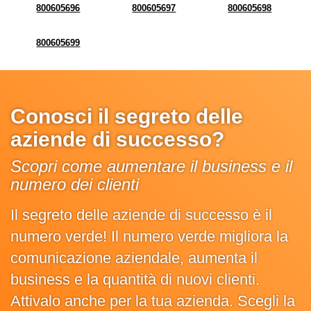
800605696
800605697
800605698
800605699
Conosci il segreto delle
aziende di successo?
Scopri come aumentare il business e il
numero dei clienti
Il segreto delle aziende di successo è il
numero verde! Il numero verde migliora la
comunicazione aziendale, aumenta il
business e la quantità di nuovi clienti.
Attivalo anche per la tua azienda. Scegli la