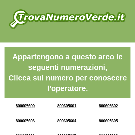
Appartengono a questo arco le
seguenti numerazioni,
Clicca sul numero per conoscere
l'operatore.
800605600
800605601
800605602
800605603
800605604
800605605