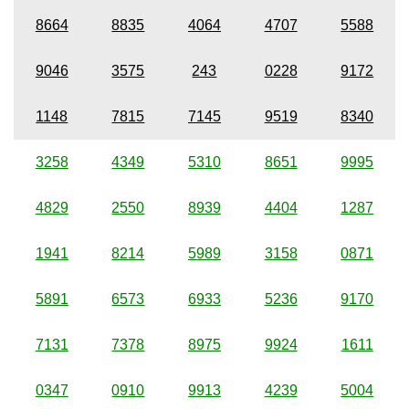
8664
8835
4064
4707
5588
9046
3575
243
0228
9172
1148
7815
7145
9519
8340
3258
4349
5310
8651
9995
4829
2550
8939
4404
1287
1941
8214
5989
3158
0871
5891
6573
6933
5236
9170
7131
7378
8975
9924
1611
0347
0910
9913
4239
5004