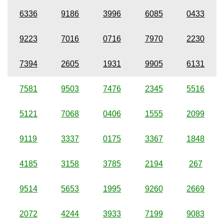
6336
9186
3996
6085
0433
9223
7016
0716
7970
2230
7394
2605
1931
9905
6131
7581
9503
7476
2345
5516
5121
7068
0406
1555
2099
9119
3337
0175
3367
1848
4185
3158
3785
2194
267
9514
5653
1995
9260
2669
2072
4244
3933
7199
9083