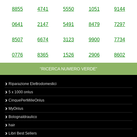
8855
4741
5550
1051
9144
0641
2147
5491
8479
7297
8507
6674
3123
9900
7734
0776
8365
1526
2906
8602
“RICERCA NUMERO VERDE”
Riparazione Elettrodomestici
5 x 1000 onlus
CinquePerMilleOnlus
MyOnlus
BolognaIdraulico
hair
Libri Best Sellers