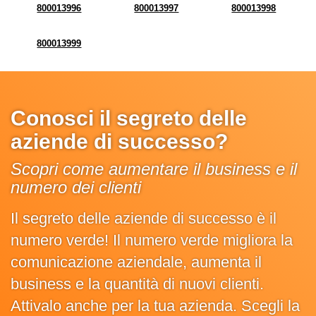
800013996
800013997
800013998
800013999
Conosci il segreto delle
aziende di successo?
Scopri come aumentare il business e il
numero dei clienti
Il segreto delle aziende di successo è il
numero verde! Il numero verde migliora la
comunicazione aziendale, aumenta il
business e la quantità di nuovi clienti.
Attivalo anche per la tua azienda. Scegli la