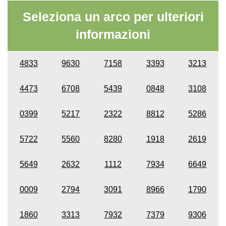
Seleziona un arco per ulteriori
informazioni
4833
9630
7158
3393
3213
4473
6708
5439
0848
3108
0399
5217
2322
8812
5286
5722
5560
8280
1918
2619
5649
2632
1112
7934
6649
0009
2794
3091
8966
1790
1860
3313
7932
7379
9306