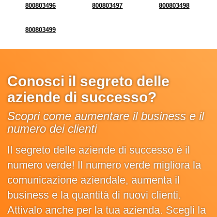
800803496
800803497
800803498
800803499
Conosci il segreto delle
aziende di successo?
Scopri come aumentare il business e il
numero dei clienti
Il segreto delle aziende di successo è il
numero verde! Il numero verde migliora la
comunicazione aziendale, aumenta il
business e la quantità di nuovi clienti.
Attivalo anche per la tua azienda. Scegli la