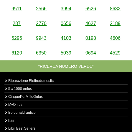
9511
2566
3994
6526
8632
287
2770
0656
4627
2189
5295
9943
4103
0198
4606
6120
6350
5039
0694
4529
“RICERCA NUMERO VERDE”
Riparazione Elettrodomestici
5 x 1000 onlus
CinquePerMilleOnlus
MyOnlus
BolognaIdraulico
hair
Libri Best Sellers