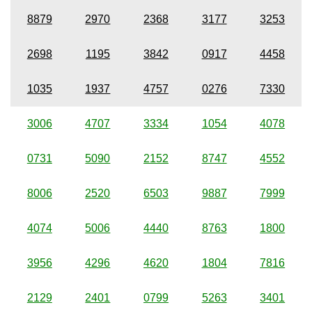
8879
2970
2368
3177
3253
2698
1195
3842
0917
4458
1035
1937
4757
0276
7330
3006
4707
3334
1054
4078
0731
5090
2152
8747
4552
8006
2520
6503
9887
7999
4074
5006
4440
8763
1800
3956
4296
4620
1804
7816
2129
2401
0799
5263
3401