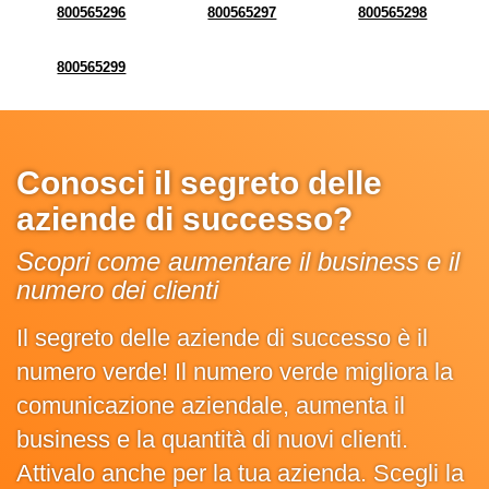
800565296
800565297
800565298
800565299
Conosci il segreto delle
aziende di successo?
Scopri come aumentare il business e il
numero dei clienti
Il segreto delle aziende di successo è il
numero verde! Il numero verde migliora la
comunicazione aziendale, aumenta il
business e la quantità di nuovi clienti.
Attivalo anche per la tua azienda. Scegli la