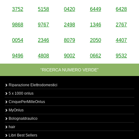
3752
5158
0420
6449
6428
9868
9767
2498
1346
2767
0054
2346
8079
2050
4407
9496
4808
9002
0662
9532
“RICERCA NUMERO VERDE”
Riparazione Elettrodomestici
5 x 1000 onlus
CinquePerMilleOnlus
MyOnlus
BolognaIdraulico
hair
Libri Best Sellers