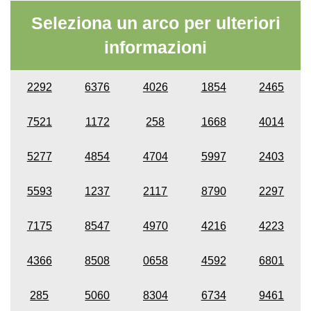
Seleziona un arco per ulteriori
informazioni
2292
6376
4026
1854
2465
7521
1172
258
1668
4014
5277
4854
4704
5997
2403
5593
1237
2117
8790
2297
7175
8547
4970
4216
4223
4366
8508
0658
4592
6801
285
5060
8304
6734
9461