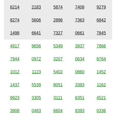
6214
2183
5874
7408
9279
8274
5606
2896
7363
6842
1498
6641
7327
0661
7845
4917
9656
5349
3937
7866
7944
0972
3207
0634
8764
1012
1123
5402
0860
1452
1437
5539
8051
3393
1162
9923
3305
0111
6351
4521
3908
0483
6604
8393
0336