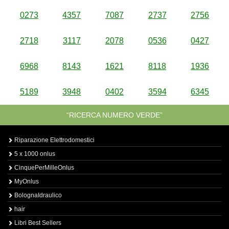
0273
4357
7087
2737
2756
2718
3117
2078
0536
0427
6968
8143
1621
8118
1936
5189
3948
0402
3594
6345
“RICERCA NUMERO VERDE”
Riparazione Elettrodomestici
5 x 1000 onlus
CinquePerMilleOnlus
MyOnlus
BolognaIdraulico
hair
Libri Best Sellers