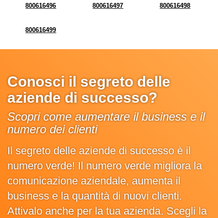
800616496
800616497
800616498
800616499
Conosci il segreto delle
aziende di successo?
Scopri come aumentare il business e il
numero dei clienti
Il segreto delle aziende di successo è il
numero verde! Il numero verde migliora la
comunicazione aziendale, aumenta il
business e la quantità di nuovi clienti.
Attivalo anche per la tua azienda. Scegli la