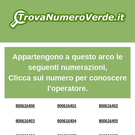
Appartengono a questo arco le
seguenti numerazioni,
Clicca sul numero per conoscere
l'operatore.
800616400
800616401
800616402
800616403
800616404
800616405