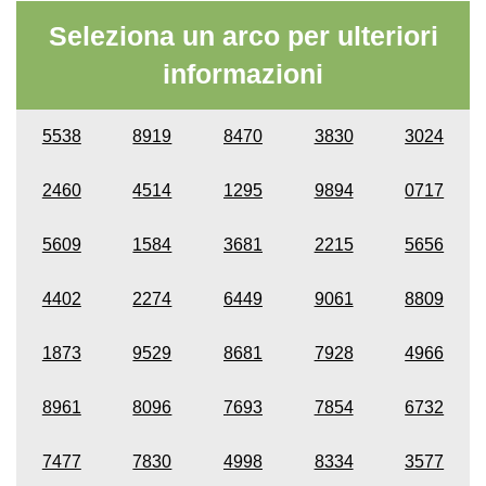
Seleziona un arco per ulteriori
informazioni
5538
8919
8470
3830
3024
2460
4514
1295
9894
0717
5609
1584
3681
2215
5656
4402
2274
6449
9061
8809
1873
9529
8681
7928
4966
8961
8096
7693
7854
6732
7477
7830
4998
8334
3577