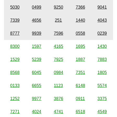
5030
0499
9250
7366
9041
7339
4656
251
1440
4043
8777
9939
7596
0558
0239
8300
1597
4165
1695
1430
1529
5239
7925
1887
7883
8568
6045
0984
7351
1805
0133
6655
1123
6148
5574
1252
9977
3876
0911
3375
7271
4024
4741
6518
4549