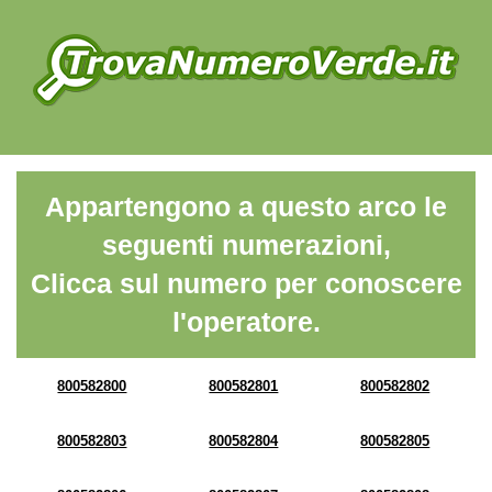
Appartengono a questo arco le
seguenti numerazioni,
Clicca sul numero per conoscere
l'operatore.
800582800
800582801
800582802
800582803
800582804
800582805