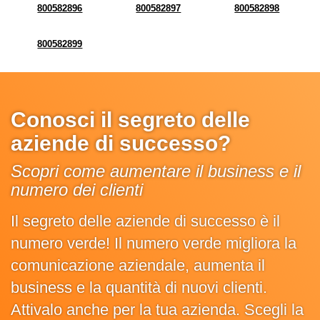
800582896
800582897
800582898
800582899
Conosci il segreto delle
aziende di successo?
Scopri come aumentare il business e il
numero dei clienti
Il segreto delle aziende di successo è il
numero verde! Il numero verde migliora la
comunicazione aziendale, aumenta il
business e la quantità di nuovi clienti.
Attivalo anche per la tua azienda. Scegli la