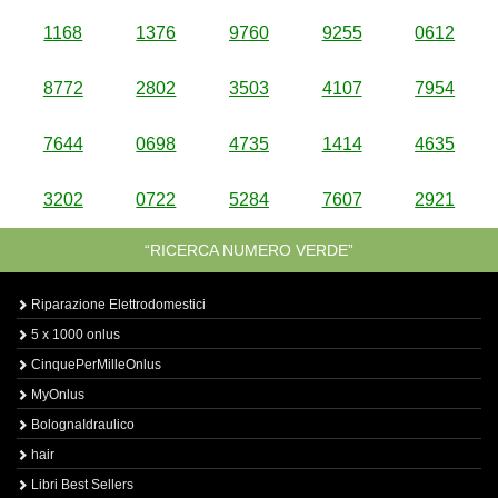
1168
1376
9760
9255
0612
8772
2802
3503
4107
7954
7644
0698
4735
1414
4635
3202
0722
5284
7607
2921
“RICERCA NUMERO VERDE”
Riparazione Elettrodomestici
5 x 1000 onlus
CinquePerMilleOnlus
MyOnlus
BolognaIdraulico
hair
Libri Best Sellers