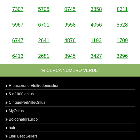
7307
5705
0745
3858
8311
5967
6701
9558
4056
5528
6747
2641
4876
1193
1709
6413
2681
3945
3427
3296
“RICERCA NUMERO VERDE”
Riparazione Elettrodomestici
5 x 1000 onlus
CinquePerMilleOnlus
MyOnlus
BolognaIdraulico
hair
Libri Best Sellers