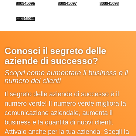
800945096
800945097
800945098
800945099
Conosci il segreto delle
aziende di successo?
Scopri come aumentare il business e il
numero dei clienti
Il segreto delle aziende di successo è il
numero verde! Il numero verde migliora la
comunicazione aziendale, aumenta il
business e la quantità di nuovi clienti.
Attivalo anche per la tua azienda. Scegli la