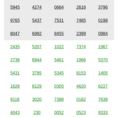
5945
4274
0664
2616
3796
9765
5437
7531
7485
0198
8047
6992
8455
2399
0984
2435
5207
1022
7374
1967
2736
6944
5461
1966
5370
5431
3795
5345
8153
1405
1628
8129
0305
4620
6227
9118
3020
7388
0182
7638
4043
230
0052
0523
9333