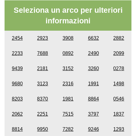
Seleziona un arco per ulteriori
informazioni
2454
2923
3908
6632
2882
2233
7688
0892
2490
2099
9439
2181
3152
3260
0278
9680
3123
2316
1991
1498
8203
8370
1981
8864
0546
2062
2251
7515
3797
1837
8814
9950
7282
9246
1293