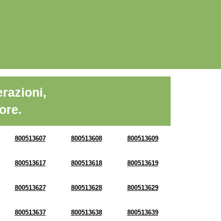
razioni,
ore.
800513607
800513608
800513609
800513617
800513618
800513619
800513627
800513628
800513629
800513637
800513638
800513639