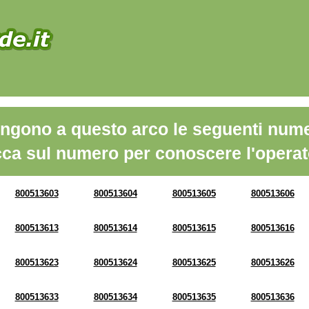
ngono a questo arco le seguenti nume
cca sul numero per conoscere l'operat
800513603
800513604
800513605
800513606
800513613
800513614
800513615
800513616
800513623
800513624
800513625
800513626
800513633
800513634
800513635
800513636