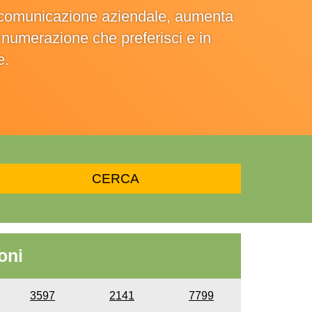
la comunicazione aziendale, aumenta
la numerazione che preferisci e in
e.
oni
3597
2141
7799