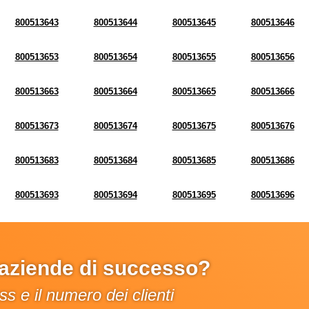
800513643
800513644
800513645
800513646
800513653
800513654
800513655
800513656
800513663
800513664
800513665
800513666
800513673
800513674
800513675
800513676
800513683
800513684
800513685
800513686
800513693
800513694
800513695
800513696
e aziende di successo?
s e il numero dei clienti