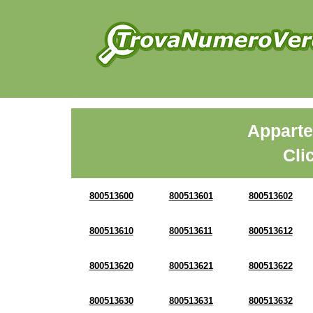
Apparte
Cli
800513600
800513601
800513602
800513610
800513611
800513612
800513620
800513621
800513622
800513630
800513631
800513632