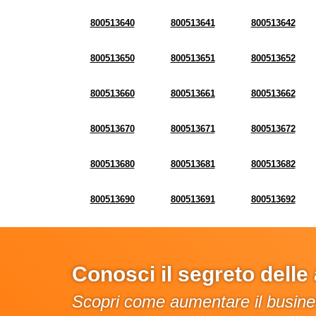
800513640
800513641
800513642
800513650
800513651
800513652
800513660
800513661
800513662
800513670
800513671
800513672
800513680
800513681
800513682
800513690
800513691
800513692
Conosci il segreto dell
Scopri come aumentare il busines