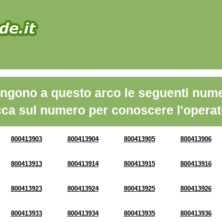
ngono a questo arco le seguenti nume
cca sul numero per conoscere l'operat
800413903
800413904
800413905
800413906
800413913
800413914
800413915
800413916
800413923
800413924
800413925
800413926
800413933
800413934
800413935
800413936