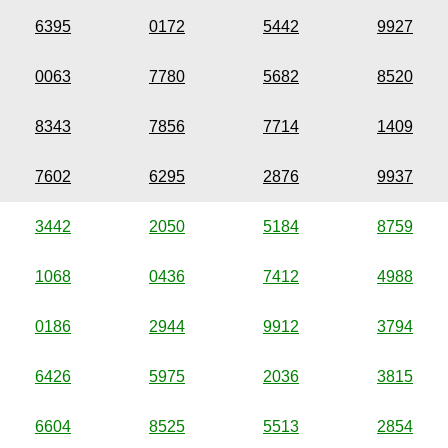
6395
0172
5442
9927
0063
7780
5682
8520
8343
7856
7714
1409
7602
6295
2876
9937
3442
2050
5184
8759
1068
0436
7412
4988
0186
2944
9912
3794
6426
5975
2036
3815
6604
8525
5513
2854