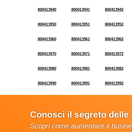
800413940
800413941
800413942
800413950
800413951
800413952
800413960
800413961
800413962
800413970
800413971
800413972
800413980
800413981
800413982
800413990
800413991
800413992
Conosci il segreto dell
Scopri come aumentare il busines