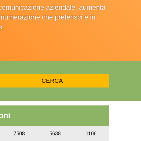
la comunicazione aziendale, aumenta
la numerazione che preferisci e in
e.
oni
7508
5638
1106