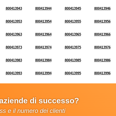
800413943
800413944
800413945
800413946
800413953
800413954
800413955
800413956
800413963
800413964
800413965
800413966
800413973
800413974
800413975
800413976
800413983
800413984
800413985
800413986
800413993
800413994
800413995
800413996
e aziende di successo?
s e il numero dei clienti