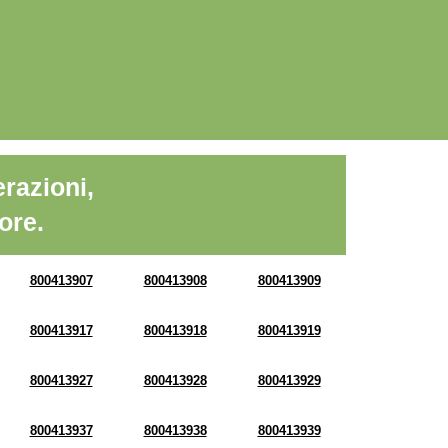
razioni,
ore.
800413907
800413908
800413909
800413917
800413918
800413919
800413927
800413928
800413929
800413937
800413938
800413939