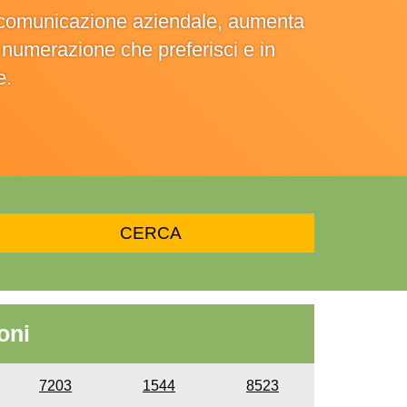
la comunicazione aziendale, aumenta
la numerazione che preferisci e in
e.
oni
7203
1544
8523