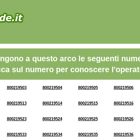
ngono a questo arco le seguenti nume
cca sul numero per conoscere l'operat
800219503
800219504
800219505
800219506
800219513
800219514
800219515
800219516
800219523
800219524
800219525
800219526
800219533
800219534
800219535
800219536