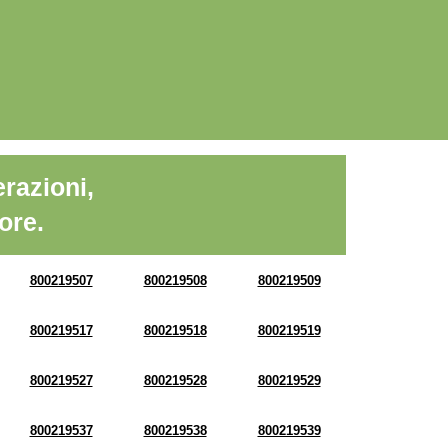
razioni,
ore.
800219507
800219508
800219509
800219517
800219518
800219519
800219527
800219528
800219529
800219537
800219538
800219539