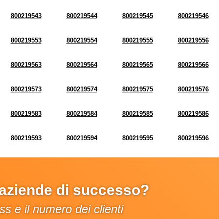
800219543
800219544
800219545
800219546
800219553
800219554
800219555
800219556
800219563
800219564
800219565
800219566
800219573
800219574
800219575
800219576
800219583
800219584
800219585
800219586
800219593
800219594
800219595
800219596
e aziende di successo?
s e il numero dei clienti