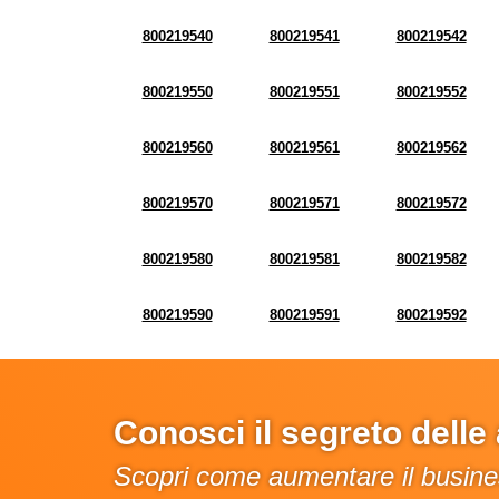
800219540
800219541
800219542
800219550
800219551
800219552
800219560
800219561
800219562
800219570
800219571
800219572
800219580
800219581
800219582
800219590
800219591
800219592
Conosci il segreto dell
Scopri come aumentare il busines