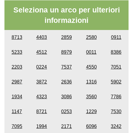
Seleziona un arco per ulteriori
informazioni
8713
4403
2859
2580
0911
5233
4512
8979
0011
8386
2203
0224
7537
4550
7051
2987
3872
2636
1316
5902
1934
4323
3086
3560
7786
1147
8721
0253
1229
7530
7095
1994
2171
6096
3242