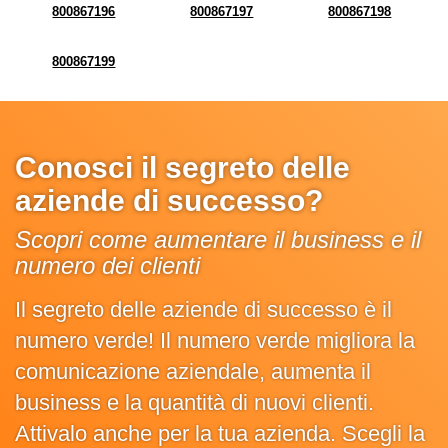
800867196
800867197
800867198
800867199
Conosci il segreto delle
aziende di successo?
Scopri come aumentare il business e il
numero dei clienti
Il segreto delle aziende di successo è il
numero verde! Il numero verde migliora la
comunicazione aziendale, aumenta il
business e la quantità di nuovi clienti.
Attivalo anche per la tua azienda. Scegli la