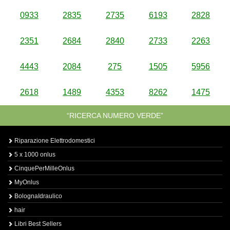
0933
2835
2735
6193
2828
2351
2684
2840
2733
2263
4443
2084
275
1505
5956
2618
1489
4353
8262
1475
“RICERCA NUMERO VERDE”
Riparazione Elettrodomestici
5 x 1000 onlus
CinquePerMilleOnlus
MyOnlus
BolognaIdraulico
hair
Libri Best Sellers