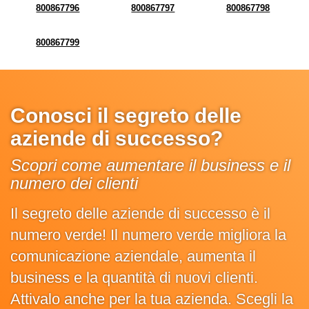
800867796
800867797
800867798
800867799
Conosci il segreto delle
aziende di successo?
Scopri come aumentare il business e il
numero dei clienti
Il segreto delle aziende di successo è il
numero verde! Il numero verde migliora la
comunicazione aziendale, aumenta il
business e la quantità di nuovi clienti.
Attivalo anche per la tua azienda. Scegli la