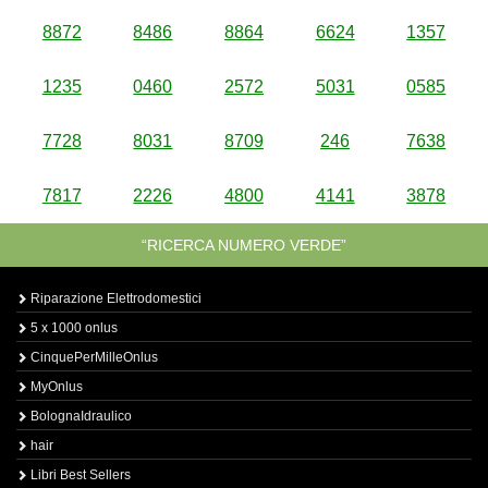
8872
8486
8864
6624
1357
1235
0460
2572
5031
0585
7728
8031
8709
246
7638
7817
2226
4800
4141
3878
“RICERCA NUMERO VERDE”
Riparazione Elettrodomestici
5 x 1000 onlus
CinquePerMilleOnlus
MyOnlus
BolognaIdraulico
hair
Libri Best Sellers