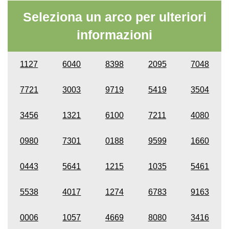
Seleziona un arco per ulteriori
informazioni
1127
6040
8398
2095
7048
7721
3003
9719
5419
3504
3456
1321
6100
7211
4080
0980
7301
0188
9599
1660
0443
5641
1215
1035
5461
5538
4017
1274
6783
9163
0006
1057
4669
8080
3416