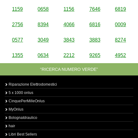
1159
0658
1156
7646
6819
2756
8394
4066
6816
0009
0577
3049
3843
3883
8274
1355
0634
2212
9265
4952
“RICERCA NUMERO VERDE”
Riparazione Elettrodomestici
5 x 1000 onlus
CinquePerMilleOnlus
MyOnlus
BolognaIdraulico
hair
Libri Best Sellers