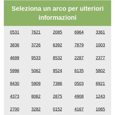
Seleziona un arco per ulteriori
informazioni
0531
7621
2085
6964
3361
3836
3726
6392
7879
1003
4699
9533
8532
2287
2377
5996
5062
9524
6135
5802
8430
5909
7386
0503
6921
4373
8062
2875
4908
1243
2700
3282
0152
4167
1065