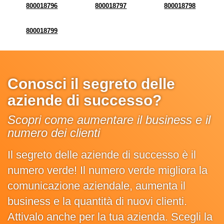
800018796
800018797
800018798
800018799
Conosci il segreto delle
aziende di successo?
Scopri come aumentare il business e il
numero dei clienti
Il segreto delle aziende di successo è il
numero verde! Il numero verde migliora la
comunicazione aziendale, aumenta il
business e la quantità di nuovi clienti.
Attivalo anche per la tua azienda. Scegli la