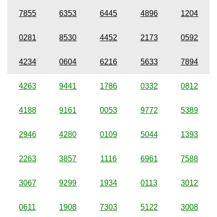
7855
6353
6445
4896
1204
0281
8530
4452
2173
0592
4234
0604
6216
5633
7894
4263
9441
1786
0332
0812
4188
9161
0053
9772
5389
2946
4280
0109
5044
1393
2263
3857
1116
6961
7588
3067
9299
1934
0113
3012
0611
1908
7303
5122
3008