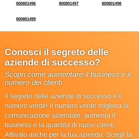
800801496
800801497
800801498
800801499
Conosci il segreto delle
aziende di successo?
Scopri come aumentare il business e il
numero dei clienti
Il segreto delle aziende di successo è il
numero verde! Il numero verde migliora la
comunicazione aziendale, aumenta il
business e la quantità di nuovi clienti.
Attivalo anche per la tua azienda. Scegli la