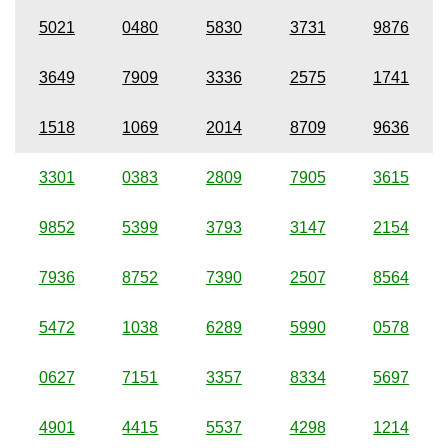
5021
0480
5830
3731
9876
3649
7909
3336
2575
1741
1518
1069
2014
8709
9636
3301
0383
2809
7905
3615
9852
5399
3793
3147
2154
7936
8752
7390
2507
8564
5472
1038
6289
5990
0578
0627
7151
3357
8334
5697
4901
4415
5537
4298
1214