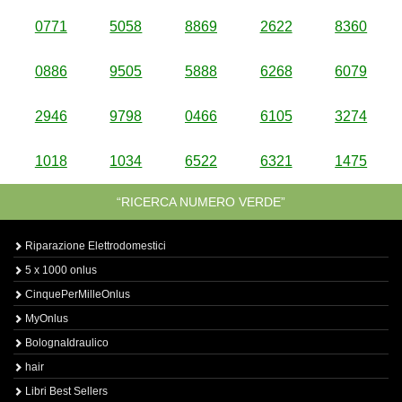
0771
5058
8869
2622
8360
0886
9505
5888
6268
6079
2946
9798
0466
6105
3274
1018
1034
6522
6321
1475
“RICERCA NUMERO VERDE”
Riparazione Elettrodomestici
5 x 1000 onlus
CinquePerMilleOnlus
MyOnlus
BolognaIdraulico
hair
Libri Best Sellers