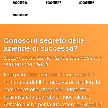
800055596
800055597
800055598
800055599
Conosci il segreto delle
aziende di successo?
Scopri come aumentare il business e il
numero dei clienti
Il segreto delle aziende di successo è il
numero verde! Il numero verde migliora la
comunicazione aziendale, aumenta il
business e la quantità di nuovi clienti.
Attivalo anche per la tua azienda. Scegli la