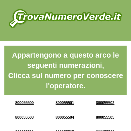
Appartengono a questo arco le
seguenti numerazioni,
Clicca sul numero per conoscere
l'operatore.
800055500
800055501
800055502
800055503
800055504
800055505