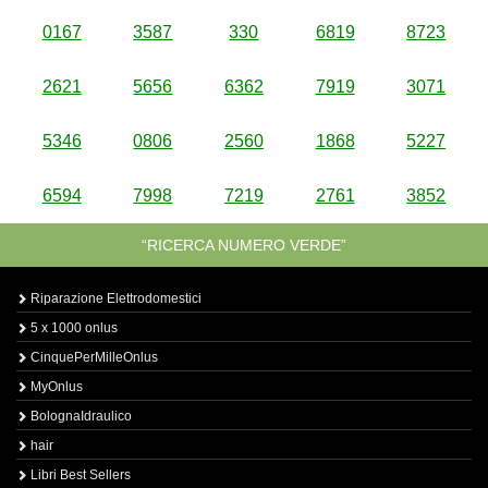
0167
3587
330
6819
8723
2621
5656
6362
7919
3071
5346
0806
2560
1868
5227
6594
7998
7219
2761
3852
“RICERCA NUMERO VERDE”
Riparazione Elettrodomestici
5 x 1000 onlus
CinquePerMilleOnlus
MyOnlus
BolognaIdraulico
hair
Libri Best Sellers