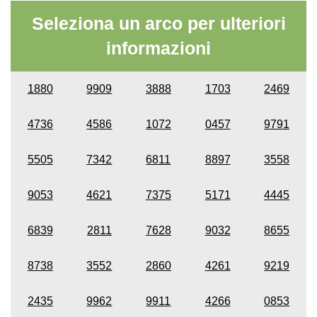
Seleziona un arco per ulteriori
informazioni
1880
9909
3888
1703
2469
4736
4586
1072
0457
9791
5505
7342
6811
8897
3558
9053
4621
7375
5171
4445
6839
2811
7628
9032
8655
8738
3552
2860
4261
9219
2435
9962
9911
4266
0853