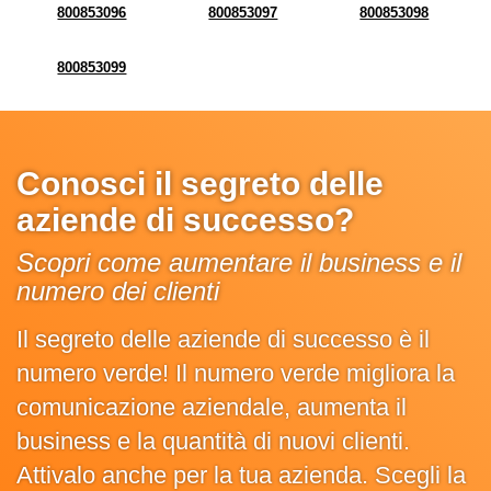
800853096
800853097
800853098
800853099
Conosci il segreto delle
aziende di successo?
Scopri come aumentare il business e il
numero dei clienti
Il segreto delle aziende di successo è il
numero verde! Il numero verde migliora la
comunicazione aziendale, aumenta il
business e la quantità di nuovi clienti.
Attivalo anche per la tua azienda. Scegli la