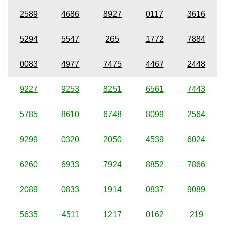
2589
4686
8927
0117
3616
5294
5547
265
1772
7884
0083
4977
7475
4467
2448
9227
9253
8251
6561
7443
5785
8610
6748
8099
2564
9299
0320
2050
4539
6024
6260
6933
7924
8852
7866
2089
0833
1914
0837
9089
5635
4511
1217
0162
219