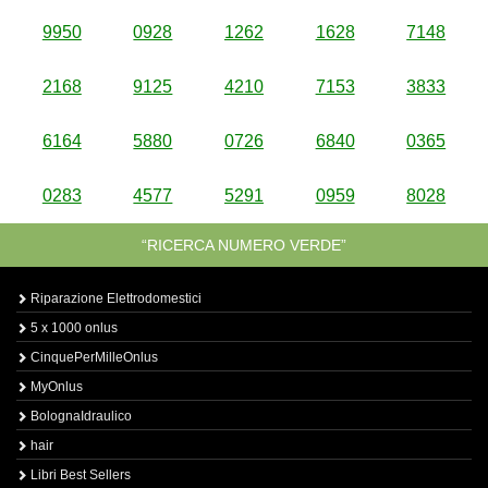
9950
0928
1262
1628
7148
2168
9125
4210
7153
3833
6164
5880
0726
6840
0365
0283
4577
5291
0959
8028
“RICERCA NUMERO VERDE”
Riparazione Elettrodomestici
5 x 1000 onlus
CinquePerMilleOnlus
MyOnlus
BolognaIdraulico
hair
Libri Best Sellers