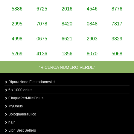
5886
6725
2016
4546
8776
2995
7078
8420
0848
7817
4998
0675
6621
2903
3829
5269
4136
1356
8070
5068
“RICERCA NUMERO VERDE”
Riparazione Elettrodomestici
5 x 1000 onlus
CinquePerMilleOnlus
MyOnlus
BolognaIdraulico
hair
Libri Best Sellers