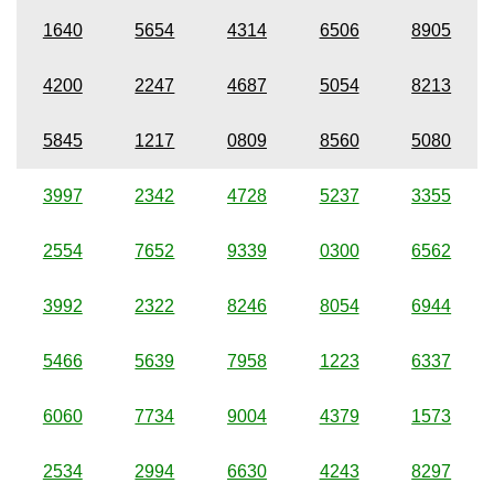
1640
5654
4314
6506
8905
4200
2247
4687
5054
8213
5845
1217
0809
8560
5080
3997
2342
4728
5237
3355
2554
7652
9339
0300
6562
3992
2322
8246
8054
6944
5466
5639
7958
1223
6337
6060
7734
9004
4379
1573
2534
2994
6630
4243
8297