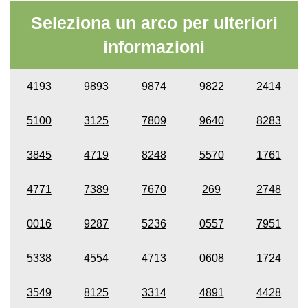
Seleziona un arco per ulteriori
informazioni
4193
9893
9874
9822
2414
5100
3125
7809
9640
8283
3845
4719
8248
5570
1761
4771
7389
7670
269
2748
0016
9287
5236
0557
7951
5338
4554
4713
0608
1724
3549
8125
3314
4891
4428