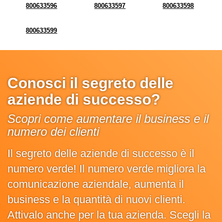
800633596
800633597
800633598
800633599
Conosci il segreto delle
aziende di successo?
Scopri come aumentare il business e il
numero dei clienti
Il segreto delle aziende di successo è il
numero verde! Il numero verde migliora la
comunicazione aziendale, aumenta il
business e la quantità di nuovi clienti.
Attivalo anche per la tua azienda. Scegli la