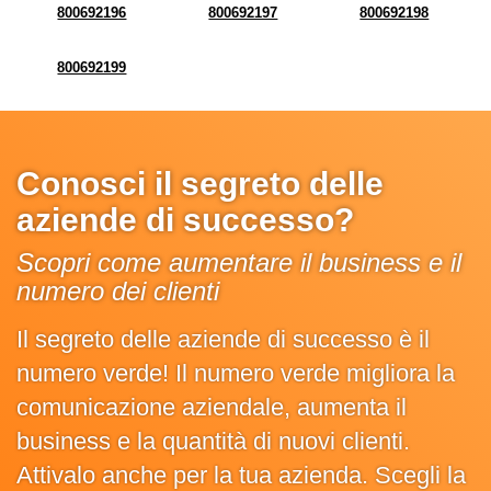
800692196
800692197
800692198
800692199
Conosci il segreto delle
aziende di successo?
Scopri come aumentare il business e il
numero dei clienti
Il segreto delle aziende di successo è il
numero verde! Il numero verde migliora la
comunicazione aziendale, aumenta il
business e la quantità di nuovi clienti.
Attivalo anche per la tua azienda. Scegli la