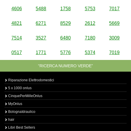
4606
5488
1758
5753
7017
4821
6271
8529
2612
5669
7514
3527
6480
7180
3009
0517
1771
5776
5374
7019
“RICERCA NUMERO VERDE”
Riparazione Elettrodomestici
5 x 1000 onlus
CinquePerMilleOnlus
MyOnlus
BolognaIdraulico
hair
Libri Best Sellers