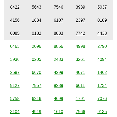
8422
5643
7546
3939
5037
4156
1834
6107
2397
0189
6085
0182
8833
7742
4438
0463
2096
8856
4998
2790
3936
0205
2483
3261
4094
2587
6670
4299
4071
1462
9127
7957
8289
6611
1734
5758
6216
4699
1791
7076
3104
4919
1610
7566
9135