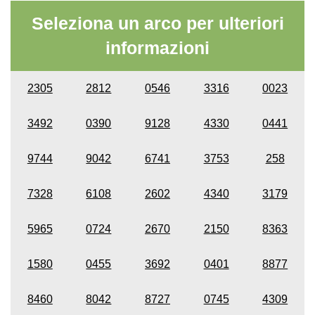
Seleziona un arco per ulteriori
informazioni
2305
2812
0546
3316
0023
3492
0390
9128
4330
0441
9744
9042
6741
3753
258
7328
6108
2602
4340
3179
5965
0724
2670
2150
8363
1580
0455
3692
0401
8877
8460
8042
8727
0745
4309