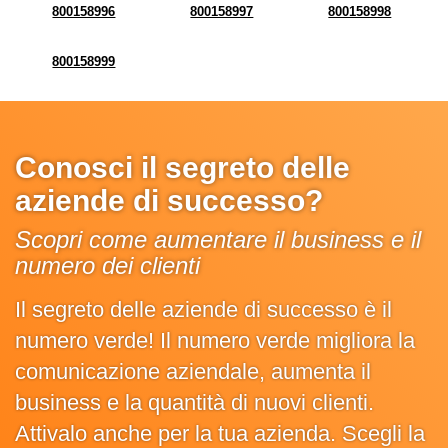
800158996
800158997
800158998
800158999
Conosci il segreto delle
aziende di successo?
Scopri come aumentare il business e il
numero dei clienti
Il segreto delle aziende di successo è il
numero verde! Il numero verde migliora la
comunicazione aziendale, aumenta il
business e la quantità di nuovi clienti.
Attivalo anche per la tua azienda. Scegli la