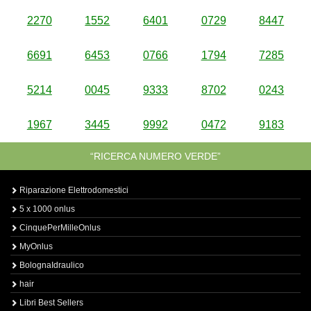
2270
1552
6401
0729
8447
6691
6453
0766
1794
7285
5214
0045
9333
8702
0243
1967
3445
9992
0472
9183
“RICERCA NUMERO VERDE”
Riparazione Elettrodomestici
5 x 1000 onlus
CinquePerMilleOnlus
MyOnlus
BolognaIdraulico
hair
Libri Best Sellers