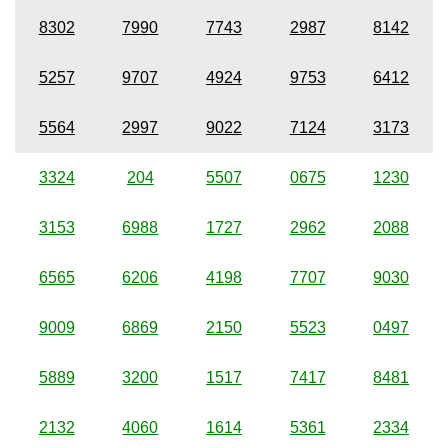
8302
7990
7743
2987
8142
5257
9707
4924
9753
6412
5564
2997
9022
7124
3173
3324
204
5507
0675
1230
3153
6988
1727
2962
2088
6565
6206
4198
7707
9030
9009
6869
2150
5523
0497
5889
3200
1517
7417
8481
2132
4060
1614
5361
2334