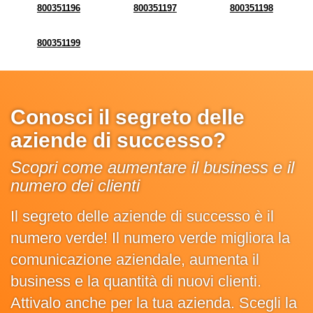
800351196
800351197
800351198
800351199
Conosci il segreto delle
aziende di successo?
Scopri come aumentare il business e il
numero dei clienti
Il segreto delle aziende di successo è il
numero verde! Il numero verde migliora la
comunicazione aziendale, aumenta il
business e la quantità di nuovi clienti.
Attivalo anche per la tua azienda. Scegli la