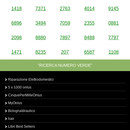
1418
7371
2763
4014
9145
6896
3494
7059
2355
0881
2098
8880
7897
8488
7797
1471
8235
207
6587
1108
“RICERCA NUMERO VERDE”
Riparazione Elettrodomestici
5 x 1000 onlus
CinquePerMilleOnlus
MyOnlus
BolognaIdraulico
hair
Libri Best Sellers