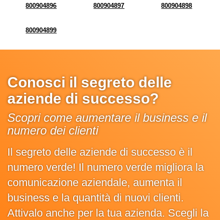
800904896
800904897
800904898
800904899
Conosci il segreto delle
aziende di successo?
Scopri come aumentare il business e il
numero dei clienti
Il segreto delle aziende di successo è il
numero verde! Il numero verde migliora la
comunicazione aziendale, aumenta il
business e la quantità di nuovi clienti.
Attivalo anche per la tua azienda. Scegli la