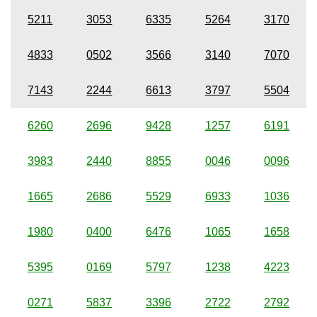
5211
3053
6335
5264
3170
4833
0502
3566
3140
7070
7143
2244
6613
3797
5504
6260
2696
9428
1257
6191
3983
2440
8855
0046
0096
1665
2686
5529
6933
1036
1980
0400
6476
1065
1658
5395
0169
5797
1238
4223
0271
5837
3396
2722
2792