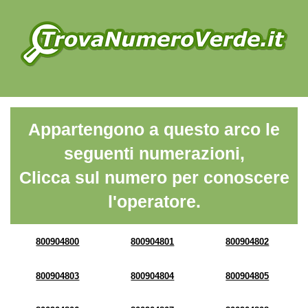
Appartengono a questo arco le
seguenti numerazioni,
Clicca sul numero per conoscere
l'operatore.
800904800
800904801
800904802
800904803
800904804
800904805