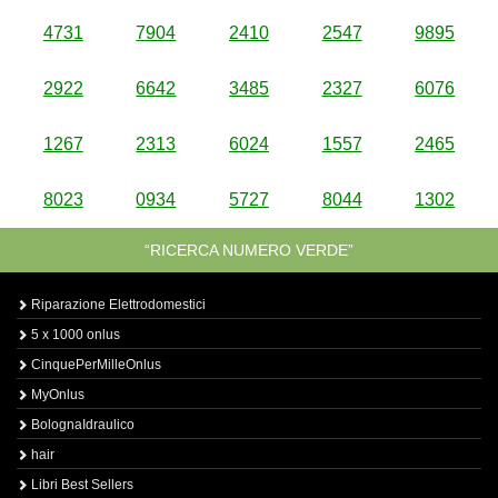
4731
7904
2410
2547
9895
2922
6642
3485
2327
6076
1267
2313
6024
1557
2465
8023
0934
5727
8044
1302
“RICERCA NUMERO VERDE”
Riparazione Elettrodomestici
5 x 1000 onlus
CinquePerMilleOnlus
MyOnlus
BolognaIdraulico
hair
Libri Best Sellers