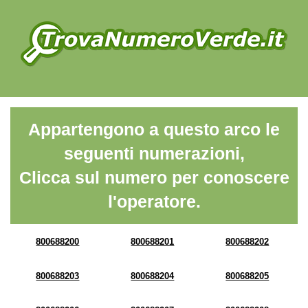
Appartengono a questo arco le
seguenti numerazioni,
Clicca sul numero per conoscere
l'operatore.
800688200
800688201
800688202
800688203
800688204
800688205