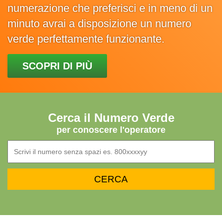
numerazione che preferisci e in meno di un
minuto avrai a disposizione un numero
verde perfettamente funzionante.
SCOPRI DI PIÙ
Cerca il Numero Verde
per conoscere l'operatore