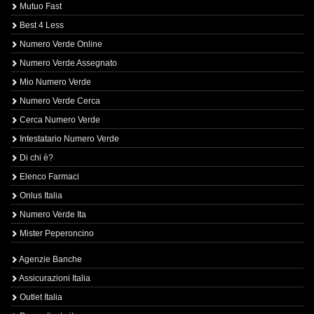
Mutuo Fast
Best 4 Less
Numero Verde Online
Numero Verde Assegnato
Mio Numero Verde
Numero Verde Cerca
Cerca Numero Verde
Intestatario Numero Verde
Di chi è?
Elenco Farmaci
Onlus Italia
Numero Verde Ita
Mister Peperoncino
Agenzie Banche
Assicurazioni Italia
Outlet Italia