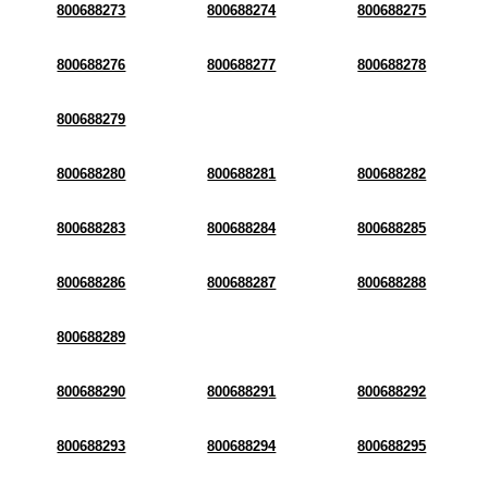
800688273
800688274
800688275
800688276
800688277
800688278
800688279
800688280
800688281
800688282
800688283
800688284
800688285
800688286
800688287
800688288
800688289
800688290
800688291
800688292
800688293
800688294
800688295