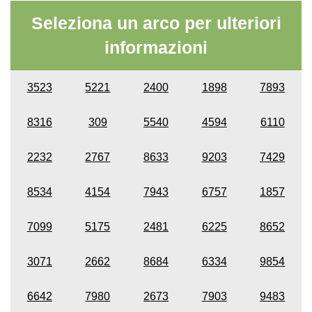
Seleziona un arco per ulteriori
informazioni
3523
5221
2400
1898
7893
8316
309
5540
4594
6110
2232
2767
8633
9203
7429
8534
4154
7943
6757
1857
7099
5175
2481
6225
8652
3071
2662
8684
6334
9854
6642
7980
2673
7903
9483