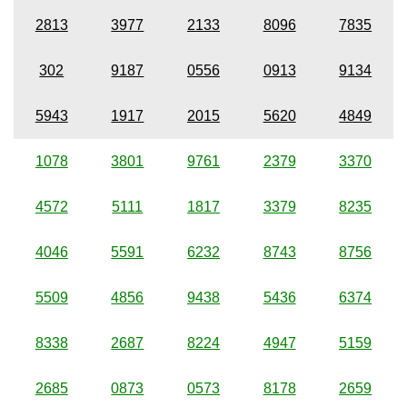
2813
3977
2133
8096
7835
302
9187
0556
0913
9134
5943
1917
2015
5620
4849
1078
3801
9761
2379
3370
4572
5111
1817
3379
8235
4046
5591
6232
8743
8756
5509
4856
9438
5436
6374
8338
2687
8224
4947
5159
2685
0873
0573
8178
2659