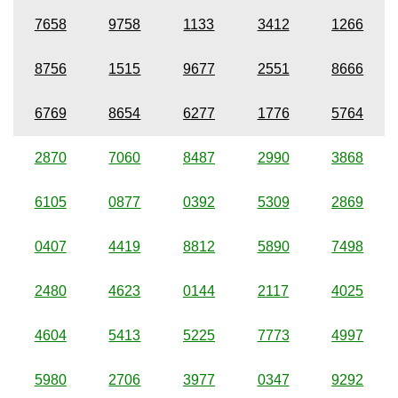
7658
9758
1133
3412
1266
8756
1515
9677
2551
8666
6769
8654
6277
1776
5764
2870
7060
8487
2990
3868
6105
0877
0392
5309
2869
0407
4419
8812
5890
7498
2480
4623
0144
2117
4025
4604
5413
5225
7773
4997
5980
2706
3977
0347
9292