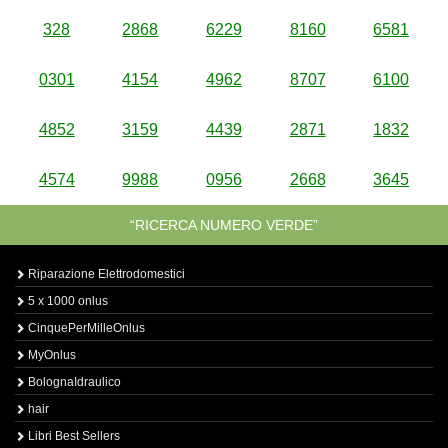
328
2868
6229
8160
6581
0301
4154
4962
8707
6100
4852
3159
4439
2871
1832
4574
9988
0956
2668
3645
“RICERCA NUMERO VERDE”
Riparazione Elettrodomestici
5 x 1000 onlus
CinquePerMilleOnlus
MyOnlus
BolognaIdraulico
hair
Libri Best Sellers