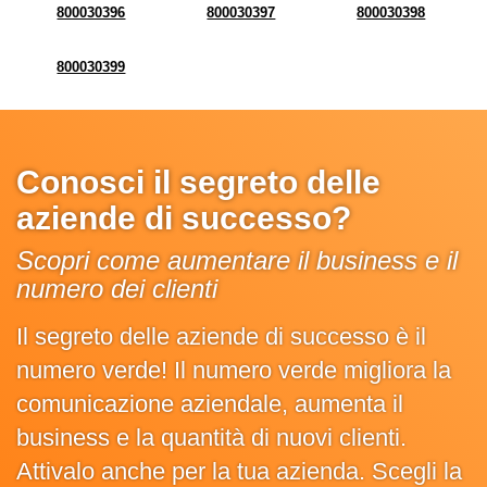
800030396
800030397
800030398
800030399
Conosci il segreto delle
aziende di successo?
Scopri come aumentare il business e il
numero dei clienti
Il segreto delle aziende di successo è il
numero verde! Il numero verde migliora la
comunicazione aziendale, aumenta il
business e la quantità di nuovi clienti.
Attivalo anche per la tua azienda. Scegli la