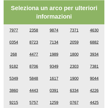
Seleziona un arco per ulteriori
informazioni
7977
2358
9874
7371
4630
0354
8723
7134
2059
6882
268
4477
1989
1800
3934
9182
8706
9349
2303
7381
5349
5848
1617
1900
9044
3860
4443
0391
6334
4226
9215
5757
1259
0767
4425